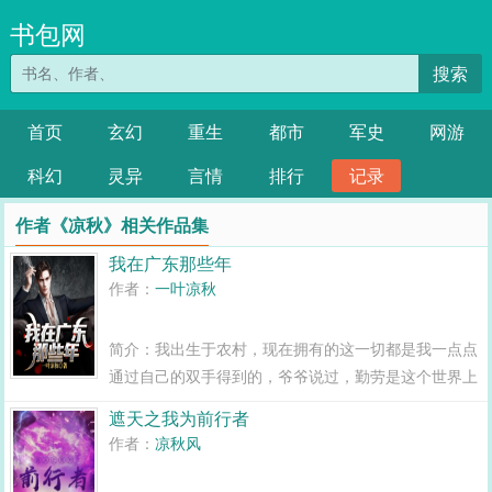
书包网
搜索
首页
玄幻
重生
都市
军史
网游
科幻
灵异
言情
排行
记录
作者《凉秋》相关作品集
我在广东那些年
作者：
一叶凉秋
简介：我出生于农村，现在拥有的这一切都是我一点点
通过自己的双手得到的，爷爷说过，勤劳是这个世界上
最快的致富手段，我铭记于心，这是我的故事...
遮天之我为前行者
作者：
凉秋风