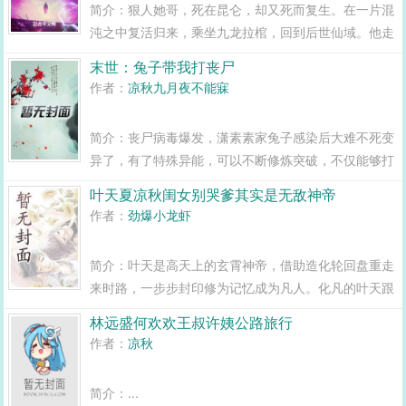
简介：狠人她哥，死在昆仑，却又死而复生。在一片混
沌之中复活归来，乘坐九龙拉棺，回到后世仙域。他走
在前路，先行一步阻挡诡异。拳出无悔，打穿古今未
末世：兔子带我打丧尸
来。未来没有我名，残躯被岁月磨灭，面目不可见。...
作者：
凉秋九月夜不能寐
简介：丧尸病毒爆发，潇素素家兔子感染后大难不死变
异了，有了特殊异能，可以不断修炼突破，不仅能够打
丧失，还帮助潇素素获得契约的异能，从此潇素素的契
叶天夏凉秋闺女别哭爹其实是无敌神帝
约动物越来越多，兔子带领着一众契约兽，在末世为潇
作者：
劲爆小龙虾
素素杀出一条生存的血路！末世兔子带我打丧...
简介：叶天是高天上的玄霄神帝，借助造化轮回盘重走
来时路，一步步封印修为记忆成为凡人。化凡的叶天跟
隐藏身份的女帝夏凉秋，育有一女叶筱筱。夏凉秋不得
林远盛何欢欢王叔许姨公路旅行
已离开叶天父女二人。而叶天也因为功法陷入沉睡，独
作者：
凉秋
留女儿叶筱筱一个人孤苦伶仃。直到一天，叶筱筱实...
简介：...