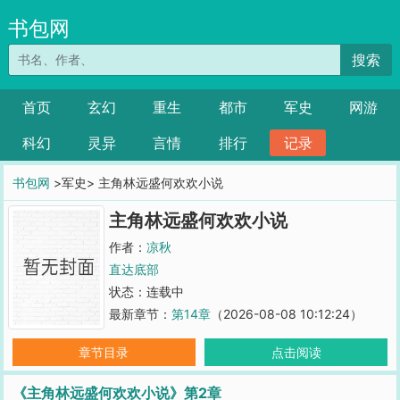
书包网
搜索
首页
玄幻
重生
都市
军史
网游
科幻
灵异
言情
排行
记录
书包网
>军史> 主角林远盛何欢欢小说
主角林远盛何欢欢小说
作者：
凉秋
直达底部
状态：连载中
最新章节：
第14章
（2026-08-08 10:12:24）
章节目录
点击阅读
《主角林远盛何欢欢小说》第2章