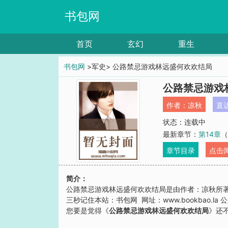
书包网
首页
玄幻
重生
书包网
>军史> 公路禁忌游戏林远盛何欢欢结局
公路禁忌游戏
作者：
凉秋
直
状态：连载中
最新章节：
第14章
（
章节目录
点击
简介：
公路禁忌游戏林远盛何欢欢结局是由作者：凉秋所
三秒记住本站：书包网 网址：www.bookbao.l
您要是觉得《
公路禁忌游戏林远盛何欢欢结局
》还