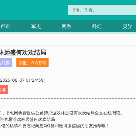
都市
军史
网游
科幻
灵异
林远盛何欢欢结局
达底部
字数：0.8万字
2026-08-07 01:24:59）
阅读
著，书包网免费提供公路禁忌游戏林远盛何欢欢结局全文在线阅读。
a 公路禁忌游戏林远盛何欢欢结局
不错的话请不要忘记向您QQ群和微博微信里的朋友推荐哦！