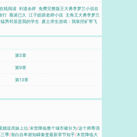
在线阅读
剑道余烬
免费完整版王大勇李梦兰小说在
旅行
垂涎已久
江子皓跟老师小说
主角王大勇李梦兰
皓猛男邻居是我的学生
废土求生游戏：我靠挖矿带飞
第5章
第9章
第13章
退婚送庶妹上位
/
末世降临整个城市被分为
/
这个师尊强
第三季
/
渐白自卑谢知嵘秦斐最新章节知乎
/
末世降临大