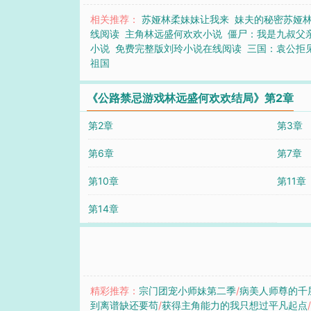
相关推荐：
苏娅林柔妹妹让我来
妹夫的秘密苏娅
线阅读
主角林远盛何欢欢小说
僵尸：我是九叔父
小说
免费完整版刘玲小说在线阅读
三国：袁公拒
祖国
《公路禁忌游戏林远盛何欢欢结局》第2章
第2章
第3章
第6章
第7章
第10章
第11章
第14章
精彩推荐：
宗门团宠小师妹第二季
/
病美人师尊的千层
到离谱缺还要苟
/
获得主角能力的我只想过平凡起点