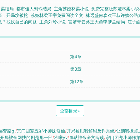
林柔结局
都市佳人刘玲结局
主角苏娅林柔小说
免费完整版苏娅林柔小说
亲，开局坟被挖
苏娅林柔王宇免费阅读全文
林远盛何欢欢王叔许姨公路
见？找找自己的问题
主角刘玲小说
官婿青云路王大勇李梦兰结局
江子
第4章
第8章
第12章
全部目录
»
套路gl
/
宗门团宠五岁小师妹修仙
/
开局被甩我解锁反诈系统
/
让嫡我掀桌
/
开局被全网找的剧是那一部
/
冷曦yv
/
血狱神帝全文阅读
/
宗门团宠小师妹