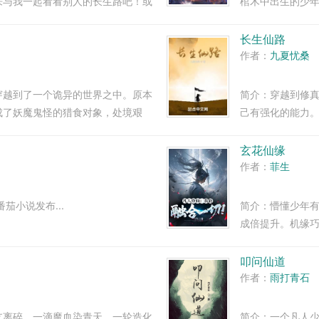
来与我一起看看别人的长生路吧！或
棺木中出生的少
真正答案！对了，他叫冷若雨！而这
义妹入仙门后，
..
持鬼刀，力斩巨枭
长生仙路
作者：
九夏忧桑
穿越到了一个诡异的世界之中。原本
简介：穿越到修
成了妖魔鬼怪的猎食对象，处境艰
己有强化的能力
谨慎，发扬苟道精神，步步惊心的前
长生路上，一步
上九万里！夺天地之威，...
事，方能乘风破浪
玄花仙缘
作者：
菲生
茄小说发布...
简介：懵懂少年
成倍提升。机缘
起的极品法器他
化，掌云羊！...
叩问仙道
作者：
雨打青石
支离碎。一滴魔血染青天，一轮造化
简介：一个凡人