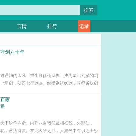
搜索
言情
排行
记录
阁守剑八十年
剑道通神的孟凡，重生到修仙世界，成为蜀山剑派的剑
到七星剑，获得七星剑诀。触摸到镇妖剑，获得斩妖剑
，获得伏羲神体。在剑阁守剑的...
嵘百家
苍梧
，天下纷争不断。内部八百诸侯互相征伐，外部仙，
眈眈，蓄势待发。在此大争之世，人族当中有识之士纷