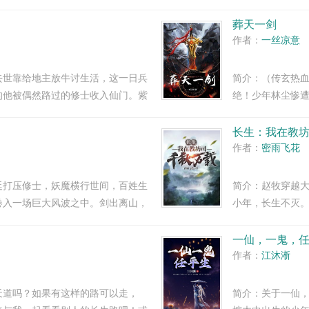
终登上修仙绝顶。家族修仙从仙猫谷
纷献言献策，为
不悔。...
葬天一剑
作者：
一丝凉意
去世靠给地主放牛讨生活，这一日兵
简介：（传玄热
的他被偶然路过的修士收入仙门。紫
绝！少年林尘惨
进入塔内世界，
迫沦为炉鼎！绝望
长生：我在教
作者：
密雨飞花
廷打压修士，妖魔横行世间，百姓生
简介：赵牧穿越
卷入一场巨大风波之中。剑出离山，
小年，长生不灭
..
色。我历经朝代
湖。我枯坐寒渊三千
一仙，一鬼，
作者：
江沐淅
天道吗？如果有这样的路可以走，
简介：关于一仙