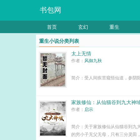
书包网
首页
玄幻
重生
重生小说分类列表
太上无情
作者：
风御九秋
简介：受人间疾苦窥悟仙道，参阴阳玄
家族修仙：从仙猫谷到九大神
作者：
启示
简介：关于家族修仙从仙猫谷到九
的穷小子无父无母，只有三分灵田