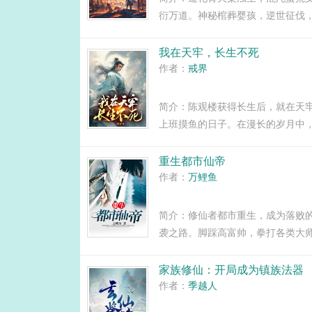
衍万道。神秘棺葬婴孩，逆世征伐
回。第一次写小说，欢迎大家前往
够喜欢，你们的关注是我写作的动力
我在天牢，长生不死
作者：
戒界
简介：陈观楼获得长生后，就在天
上班摸鱼的日子。在漫长的岁月中
朝荣登天子堂，明日做那阶下囚。
权富贵，看他国破家亡。变化的是岁
重生都市仙帝
作者：
万鲤鱼
简介：修仙者都市重生，成为落败
袭之路。脚踩高富帅，拳打各类大
世间一切对手。在我面前，无人敢
有以后。在我面前，哪怕是高高在上的
家族修仙：开局成为镇族法器
作者：
季越人