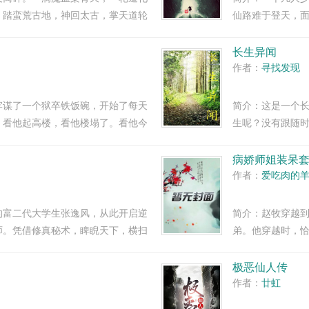
，踏蛮荒古地，神回太古，掌天道轮
仙路难于登天，
番茄小说阅读我的作品，希望大家能
青山依旧在，故
，我会努力讲好每个故...
加入。禁言群710
长生异闻
作者：
寻找发现
牢谋了一个狱卒铁饭碗，开始了每天
简介：这是一个
，看他起高楼，看他楼塌了。看他今
生呢？没有跟随
看他家族富贵，看他夷三族。看他王
母）...
月人生，不变的是长生...
病娇师姐装呆
作者：
爱吃肉的
的富二代大学生张逸风，从此开启逆
简介：赵牧穿越
师。凭借修真秘术，睥睨天下，横扫
弟。他穿越时，
嚣张，因为敢对我嚣张的人，都不会
从一众狂蜂浪蝶
女王也要低下...
啥？追求大女主夏
极恶仙人传
作者：
廿虹