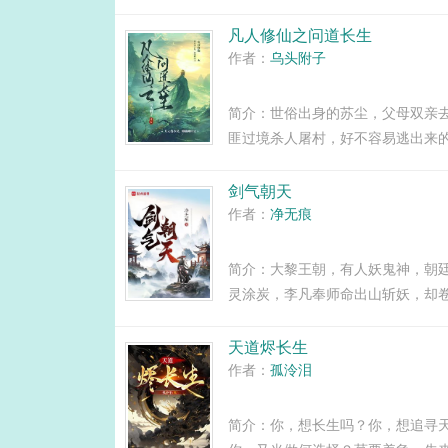
他一步一步走上唤醒道图之路，最
到九大神域是启...
凡人修仙之问道长生
作者：
乌头附子
简介：世俗出身的苏尘，父母双亲
匪过境杀人屠村，好不容易逃出来
府灵田种地文，凡人流小说。...
剑气朝天
作者：
净无痕
简介：大黎王朝，有人妖鬼神，朝
灵涂炭，李凡奉师命出山斩妖，却
天下震动。我有九剑，一剑一风骨！.
天道烬长生
作者：
孤泠泪
简介：你，想长生吗？你，想追寻