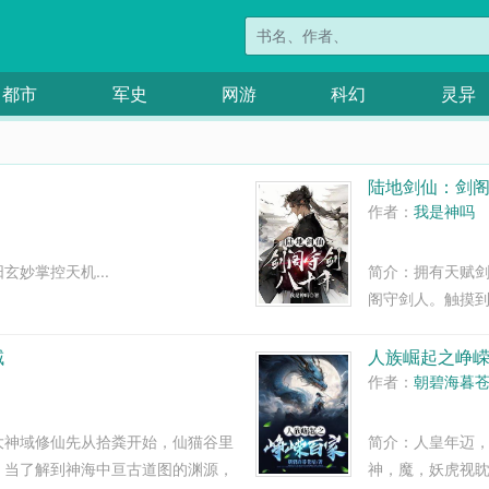
都市
军史
网游
科幻
灵异
陆地剑仙：剑
作者：
我是神吗
妙掌控天机...
简介：拥有天赋
阁守剑人。触摸
意。触摸到伏羲剑
域
人族崛起之峥
作者：
朝碧海暮
大神域修仙先从拾粪开始，仙猫谷里
简介：人皇年迈
，当了解到神海中亘古道图的渊源，
神，魔，妖虎视