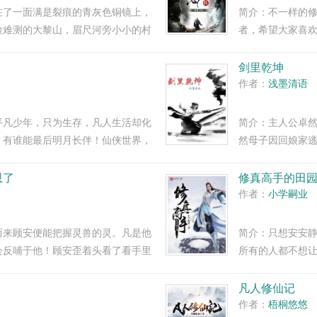
在了一面满是裂痕的青灰色铜镜上，
简介：不一样的
险难测的大黎山，眉尺河旁小小的村
者，希望大家喜
于是传仙道授仙法，开启波澜壮阔的
征程吧！备注，
系统，群像文...
至于小任能走到哪
剑里乾坤
作者：
浅墨清语
平凡少年，只为生存，凡人生活却化
简介：主人公卓
？有谁能最后明月长伴！仙侠世界，
然母子因回娘家
被同龄人看不起
千辛万苦最终练成
恩了
修真高手的田
作者：
小学嗣业
而来顾安便能把握灵兽的灵。凡是他
简介：只想安安
会反哺于他！顾安歪着头看了看手里
所有的人都不想
终正寝？统子，你这语文跟谁学
悠，找事情的找
不要来啊！其实我真
凡人修仙记
作者：
梧桐悠悠