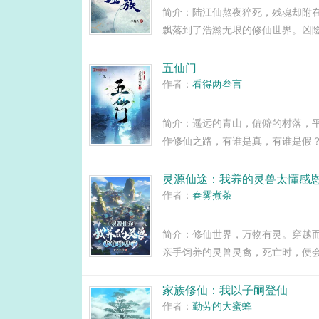
简介：陆江仙熬夜猝死，残魂却附
飘落到了浩瀚无垠的修仙世界。凶
落，一个小家族拾到了这枚镜子，
新时代。家族修仙，不圣母，种田，无
五仙门
作者：
看得两叁言
简介：遥远的青山，偏僻的村落，
作修仙之路，有谁是真，有谁是假
从此开始。...
灵源仙途：我养的灵兽太懂感
作者：
春雾煮茶
简介：修仙世界，万物有灵。穿越
亲手饲养的灵兽灵禽，死亡时，便
刚宰好的彩羽鸡，陷入了沉思。寿
的？...
家族修仙：我以子嗣登仙
作者：
勤劳的大蜜蜂