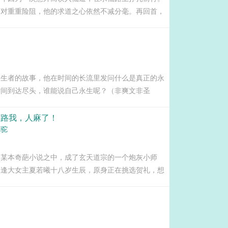
面对重重险阻，他的求道之心依然不减分毫。再回首，
旧皆白骨。下面两个企鹅群，大家想加群的，可以酌情
441068（防止聊天群被封，里...
长生者的故事，他在时间的长流里发问什么是真正的永
时间到达尽头，谁能说自己永生呢？（非爽文非圣
套路我，人麻了！
羊驼
到某本奇葩小说之中，成了玄天道宗的一个炮灰小师
恰逢大女主夏若曦十八岁生辰，原身正在挑选贺礼，想
中杀出重围，抱得美人归。接受记忆的赵牧吓了一跳。
若曦，疯了吧！正常的大女主，胸怀天...