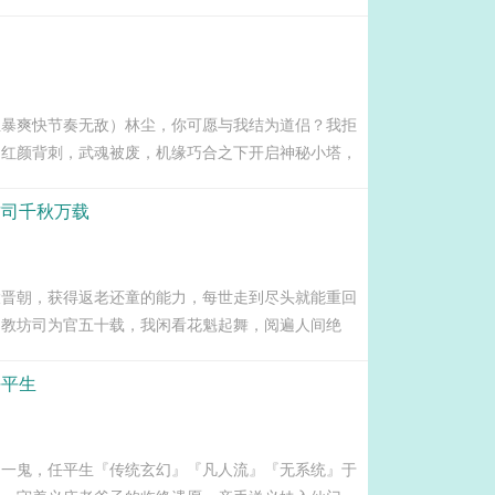
人族大运而出世，誓要为人族争夺万世之契机，身死而
血暴爽快节奏无敌）林尘，你可愿与我结为道侣？我拒
遭红颜背刺，武魂被废，机缘巧合之下开启神秘小塔，
结识绝美女帝！却没想到女帝凶猛，予取予求，林尘被
之际，林尘觉醒至尊神...
坊司千秋万载
大晋朝，获得返老还童的能力，每世走到尽头就能重回
。教坊司为官五十载，我闲看花魁起舞，阅遍人间绝
更迭，坐看明君治世昏君乱政，携手—代妖后浪迹江
...
任平生
，一鬼，任平生『传统玄幻』『凡人流』『无系统』于