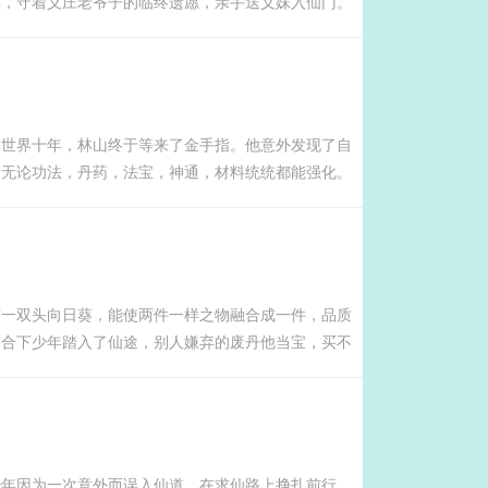
年，守着义庄老爷子的临终遗愿，亲手送义妹入仙门。
少年却误入百鬼阴山，无奈踏上鬼道之途就此，一位手
魔头，横劈仙宗仙师...
真世界十年，林山终于等来了金手指。他意外发现了自
。无论功法，丹药，法宝，神通，材料统统都能强化。
走错万劫不复。唯有持如履薄冰之心，行勇猛精进之
击楫中流！且看一介小人物，如何起...
有一双头向日葵，能使两件一样之物融合成一件，品质
巧合下少年踏入了仙途，别人嫌弃的废丹他当宝，买不
就自己融合，逆天改命，大道可望！我乃拏云仙，通变
少年因为一次意外而误入仙道，在求仙路上挣扎前行。