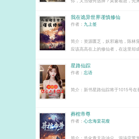
你，又当做何选择？莫要着急，先
许那时，你就会明白，自己心中的
一切，都要从那个小小村庄开始说起.
我在诡异世界谨慎修仙
作者：
九上签
简介：资源匮乏，妖邪遍地，陈林
应该高高在上的修仙者，在这里却
难。面对这种开局，陈林只有小心
行。直到，大鹏一日同风起，扶摇直
星路仙踪
作者：
忘语
简介：新书星路仙踪将于1015号在番
葬棺帝尊
作者：
心念海棠花瘦
简介：造化青天染浊尘，混沌蛮荒