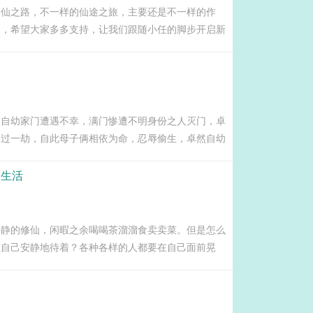
修仙之路，不一样的仙途之旅，主要还是不一样的作
欢，希望大家多多支持，让我们跟随小任的脚步开启新
本书偏传统，炼气，筑基，结丹，元婴等等一个不少，
一步，还要看大家的支持有多大了！谢谢...
然自幼家门遭遇不幸，满门惨遭不明身份之人灭门，卓
逃过一劫，自此母子俩相依为命，忍辱偷生，卓然自幼
，小小年纪尝尽人间冷暖，机缘巧合，得遇高人，历经
绝世武功，仗剑行走江湖凭借一声所学行...
园生活
静静的修仙，闲暇之余喝喝茶溜溜食卖卖菜。但是怎么
让自己安静地待着？各种各样的人都要在自己面前晃
事情，找麻烦的找麻烦，还有很多妹纸天天要来找自己
的...