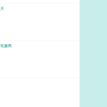
曦月
说笔趣阁
雪