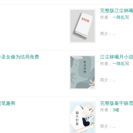
完整版江尘林
作者：
一阵乱写
简介：...
吞圣女修为结局免费
江尘林曦月小
作者：
一阵乱写
简介：...
佬笔趣阁
完整版秦宇杨
作者：
3楼
简介：...