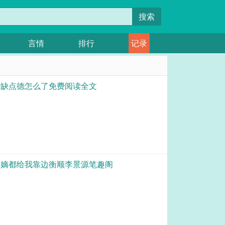
搜索
言情
排行
记录
我缺点德怎么了免费阅读全文
夺嫡都给我靠边衡顺李景源笔趣阁