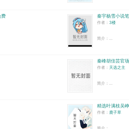
免费
秦宇杨雪小说
作者：
3楼
简介：...
秦峰胡佳芸官
作者：
天选之主
简介：...
精选叶满枝吴
作者：
鹿子草
简介：...