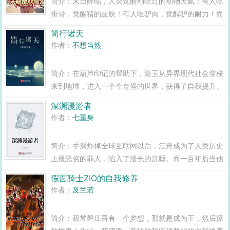
简介：末日降临，人类觉醒刚吃过的动物天赋！有人吃
排骨，觉醒猪的皮肤！有人吃驴肉，觉醒驴的耐力！而
重生归来的陈骁，选择去啃化石！...
简行诸天
作者：
不想当然
简介：在葫芦印记的帮助下，谢玉从异界现代社会穿梭
来到地球，进入一个个奇怪的世界，获得了自我提升。
目前经历世界如来神掌神雕天龙大唐双龙传...
深渊漫游者
作者：
七重身
简介：手滑炸掉全球互联网以后，江舟成为了人类历史
上最恶劣的罪人，陷入了漫长的沉睡。而一百年后当他
再度苏醒时，呈现在他眼前的，是一个交织着蛮荒与文
假面骑士ZIO的自我修养
明，充斥着控制与反抗的失控时代。深渊之中，无以计
作者：
及兰若
数的失控人工智能肆虐成灾...
简介：我常磐庄吾有一个梦想，那就是成为王，然后拯