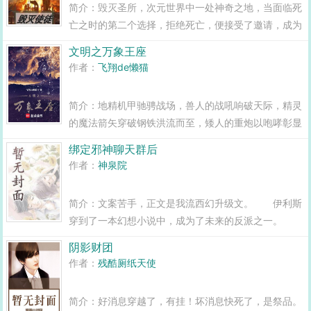
简介：毁灭圣所，次元世界中一处神奇之地，当面临死
亡之时的第二个选择，拒绝死亡，便接受了邀请，成为
行走在无尽次元中的毁灭使徒...
文明之万象王座
作者：
飞翔de懒猫
简介：地精机甲驰骋战场，兽人的战吼响破天际，精灵
的魔法箭矢穿破钢铁洪流而至，矮人的重炮以咆哮彰显
着口径的正义！混乱的战场之上，周绪一身戎装，漠视
绑定邪神聊天群后
着来自于世界之外，以神明自诩的家伙们今日，必有一
作者：
神泉院
位神殒命于此，以我森罗万象之名起誓！...
简介：文案苦手，正文是我流西幻升级文。 伊利斯
穿到了一本幻想小说中，成为了未来的反派之一。
原主身有异教徒的血脉，无法学习超凡之术，还有被教
阴影财团
会发现身份后处死的危险。 因为无法学习超凡之
作者：
残酷厕纸天使
术，原主不仅被家族…...
简介：好消息穿越了，有挂！坏消息快死了，是祭品。