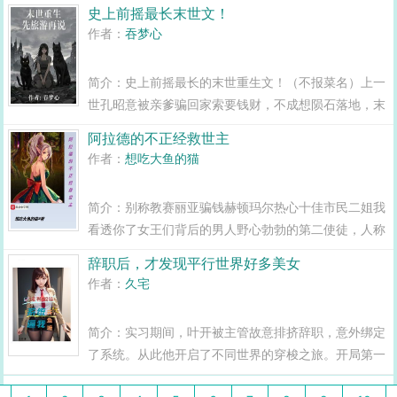
方。混乱中立的他轻浮而率性而为，是无数不可控事件
史上前摇最长末世文！
的根源与作俑者。守序善良的他坚韧而心怀正义，是别
作者：
吞梦心
人眼里最公正的骑士与审判者。绝对中立的他谦...
简介：史上前摇最长的末世重生文！（不报菜名）上一
世孔昭意被亲爹骗回家索要钱财，不成想陨石落地，末
日开始。海啸飓风大雨病毒丧尸种种灾难接踵而至。缺
阿拉德的不正经救世主
衣少食的困境下，亲眼看着妈妈被亲爹割喉，自己也被
作者：
想吃大鱼的猫
当成两脚羊捆着。逃出升天后，她在末世...
简介：别称教赛丽亚骗钱赫顿玛尔热心十佳市民二姐我
看透你了女王们背后的男人野心勃勃的第二使徒，人称
二姐且没有丁点廉耻之心的比基尼使徒，为了重建泰
辞职后，才发现平行世界好多美女
拉，将使徒一一转移，借助冒险家工具人之手消灭干
作者：
久宅
净。（这个设定其实在如今的起源...
简介：实习期间，叶开被主管故意排挤辞职，意外绑定
了系统。从此他开启了不同世界的穿梭之旅。开局第一
个末日世界，他就遇到了一位被困在家里的千金大小