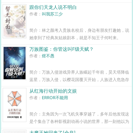
白天要外出收集物资，提升实力，强化宿舍。 夜幕
跟你们天龙人说不明白
降临，会有各种诡谲危险之物出现，必须躲在宿舍里才
作者：
叫我苏三少
能生存。 人与宿舍共存亡...
简介：林之颜考入贵族名校后，身边有朋友打趣她，说
她拿到了经典灰姑娘剧本，就是不知王子何时来。
毕竟，那所学校堪称军阀权贵摇篮，汇聚了无数门阀二
万族图鉴：你管这叫F级天赋？
三代。而林之颜，则像现代版灰姑娘家境贫穷，成绩优
作者：
煜不愚
秀，忧郁清冷，笑起…...
简介：万族入侵游戏异界人族崛起千年前，昊天塔降临
蓝星，万族入侵，以樱花国覆灭开始，人族进入危急存
亡的黑暗时代！以生命为代价，人族百战，于昊天塔中
从红海行动开始的文娱
进行游戏形式的通关之旅，历代耕耘，先烈喋血，为
作者：
ERROR不能用
的，就是...
简介：主角因为一次飞机失事穿越了，多年后他发现这
是个集合了各种影视剧动画小说的世界，那一刻他以为
掌握了财富密码，直到他认识了一个叫约翰普莱斯的老
大魔王她回来了[全息]