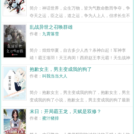
简介：神话世界，众生万物，皆为气数命数而争夺，争
夺天之运，臣之运，道之运，争为人上人，但求长生不
死，亦求多苟活一天！全球势力追逐的是生命的进化，
乱战异世之召唤群雄
追求的是利益！对于重新来过的林牧来说，神话世界仍
作者：
九霄落雪
然隐藏着无数宝藏与秘密！...
简介：煌煌华夏，自古多少人杰？杀神白起！军神李
靖！霸王项羽！天王冉闵！西府赵王李元霸！天生战神
李存孝！且看我华夏群雄横战异世人杰！...
抱歉女主，男主变成我的狗了
作者：
叫我当当大人
简介：抱歉女主，男主变成我的狗了，抱歉女主，男主
变成我的狗了小说，抱歉女主，男主变成我的狗了最新
章节，抱歉女主，男主变成我的狗了...
末日：开局霸王龙，天赋是双修？
作者：
蜜汁猪排