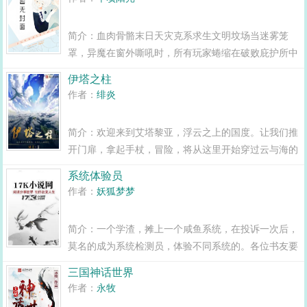
是舰，太空飞船也是船！当核...
简介：血肉骨骼末日天灾克系求生文明坟场当迷雾笼
罩，异魔在窗外嘶吼时，所有玩家蜷缩在破败庇护所中
颤抖。 而白毅却被传送到了神祇 无尽血肉的脸
伊塔之柱
上，目睹血肉星球被更为可怕的存在啃食的恐怖盛…...
作者：
绯炎
简介：欢迎来到艾塔黎亚，浮云之上的国度。让我们推
开门扉，拿起手杖，冒险，将从这里开始穿过云与海的
丘陵，如浮浪的草茵，浅河闪亮流淌金与蜜的原野，满
系统体验员
载欢笑，罗戴尔的矮屋之下，轻歌悠扬。穿过埃贡恩
作者：
妖狐梦梦
古...
简介：一个学渣，摊上一个咸鱼系统，在投诉一次后，
莫名的成为系统检测员，体验不同系统的。各位书友要
是觉得系统体验员还不错的话请不要忘记向您QQ群和
三国神话世界
微博里的朋友推荐哦！...
作者：
永牧