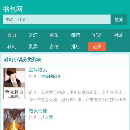
书包网
搜索
首页
玄幻
重生
都市
军史
网游
科幻
灵异
言情
排行
记录
科幻小说分类列表
星际猎人
作者：
太极阴阳鱼
简介：母星毁于内战，少年从废墟走出，入万兽星球，
闯上古遗弃之地，盗药都仙缘，窃未来文明科技杀伐决
断，打破历史轮回宿命，重燃文明之火。...
毁灭使徒
作者：
八云遮