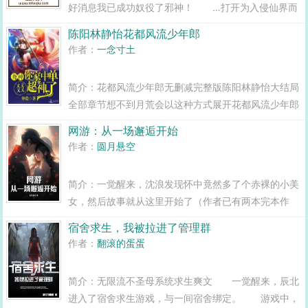
好消息我已成功奴役了邪神！ …打开为入侵仙界而
设计的大荒仙经，手动切换异界绝境求生模式，无视严
陈阳林静怡花都风流少年郎
正警告以邪魔污染源替代灵气，开启未授权的非法异种
作者：
一念寸土
升仙路。 …...
简介：花都风流少年郎无删减完整版陈阳林静怡大结局
全部章节想不到月荒会以这种方式展开花都风流少年郎
故事的描写，给人很大的惊喜，看后有种意犹未尽的感
网游：从一场邂逅开始
觉，陈阳林静怡最终结局也是很惊喜的，花都风流少年
作者：
圆月悬空
郎讲的是走投无路的陈阳投奔小姨...
简介：一觉醒来，沈浪发现怀中竟然多了个赤裸的小美
女，然后故事就从这里开始了（作者已有两本完本作
品，还请放心入坑。）还有，评分刚开，过几天自然会
宿舍求生，我被拉进了管理群
涨上去的。至于更新，稳定一天三章七千字。...
作者：
翻滚的蛋蛋
简介：无限流不圣母系统求生爽文 一觉醒来，辰北
进入了宿舍求生游戏，与一间宿舍绑定。 游戏中，