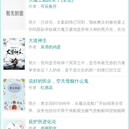
家伙，才一身冷汗的发现世界正在核战争的边缘反复横
作者：
可乐鱼仔
跳。编不下去了，其实就是没书看了...
简介：已掉马，文案剧情已写到，预收爽文剑修也要上
学吗星际求收藏大魔王虞池是所有大神的黑月光，在当
着全服玩家的面杀掉第一会长之后，她删号跑路了。新
大道神主
游开放，游戏小白虞池被拖着注册账号。别人你之前玩
作者：
呆滞的鸡蛋
过全息网游吗？虞池我没有...
简介：世间是否有神？冥冥之中，是否有着无形的力量
掌管命运？人的命，是不是出生的那一刻便已经注定
了？天道是否有道，道是否成神？见天者，的真相！各
说好的民企，空天母舰什么鬼
位书友要是觉得大道神主还不错的话请不要忘记向您
作者：
红酒花
QQ群和微博里的朋友推荐哦！...
简介：唐文回到1996年，从魔法造船厂开始祸害全世
界。业务包括但不限于渔船观光艇气垫船船坞登陆舰两
栖攻击舰导弹巡洋舰武库战列舰航母核潜艇等。什么，
庇护所进化论
你问我既然这么逆天，空天母舰能不能造？空天母舰也
作者：
半顷阳光