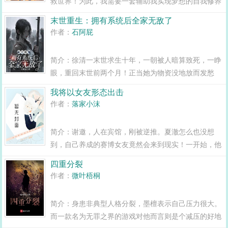
救世界！为此，我需要一套辅助我实现梦想的自我修养
手册。嗯，在这之前，沃兹，先把剧本给我看看。呃，
末世重生：拥有系统后全家无敌了
我的魔王陛下，这样不好吧？...
作者：
石阿屁
简介：徐清一末世求生十年，一朝被人暗算致死，一睁
眼，重回末世前两个月！正当她为物资没地放而发愁
时，超级系统贴心的为她送来了空间，能存能放能住
我将以女友形态出击
人，还有一点小功能。于是全家开启疯狂囤货模式！末
作者：
落家小沫
世开始后，在有求必应超级系统的辅助下，全家战斗力
爆...
简介：谢邀，人在宾馆，刚被逆推。夏澈怎么也没想
到，自己养成的赛博女友竟然会来到现实！一开始，他
只想拥赛博女友，享美好人生。直到游戏提示传来。您
四重分裂
的女友已死亡莫名其妙死亡的女友。无限重来的七日轮
作者：
微叶梧桐
回。随着度过一个又一个的难关，夏澈这...
简介：身患非典型人格分裂，墨檀表示自己压力很大。
而一款名为无罪之界的游戏对他而言则是个减压的好地