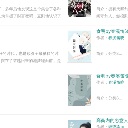
了，多年后他发现这是个集合了各种
简介：拥有天赋
以为掌握了财富密码，直到他认识了
阁守剑人。触摸
身冷汗的发现世界正在核战争的边缘
意。触摸到伏羲剑
看了...
食明by春溪笛
作者：
春溪笛晓
最好的时代，也是矮骡子最糟糕的时
简介：分类8...
问题，摆在了穿越回来的池梦鲤面前，是
砖加瓦。 还是出人头地，成为江
食明by春溪笛
作者：
春溪笛晓
简介：分类8...
高衙内的恣意
作者：
轻弹染血