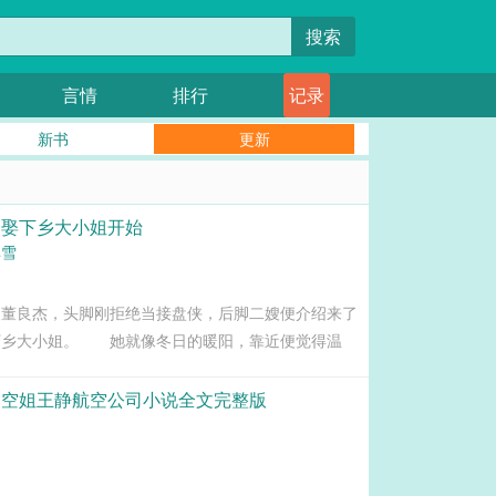
搜索
言情
排行
记录
新书
更新
迎娶下乡大小姐开始
非雪
的董良杰，头脚刚拒绝当接盘侠，后脚二嫂便介绍来了
下乡大小姐。 她就像冬日的暖阳，靠近便觉得温
小姐的特殊身份，她也不嫌弃他穷困潦倒的落魄。
药耕田…...
的空姐王静航空公司小说全文完整版