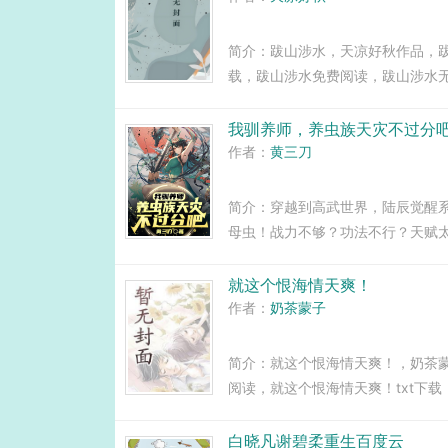
简介：跋山涉水，天凉好秋作品，跋
载，跋山涉水免费阅读，跋山涉水无弹
我驯养师，养虫族天灾不过分
作者：
黄三刀
简介：穿越到高武世界，陆辰觉醒
母虫！战力不够？功法不行？天赋
魔时，也留下了诸多传说。万古天骄
级啊！大夏诸多老祖大家都退休吧，那
就这个恨海情天爽！
作者：
奶茶蒙子
简介：就这个恨海情天爽！，奶茶
阅读，就这个恨海情天爽！txt下
这个恨海情天爽！无弹窗，...
白晓凡谢碧柔重生百度云