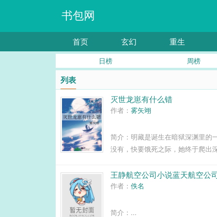
书包网
首页
玄幻
重生
日榜
周榜
列表
灭世龙崽有什么错
作者：
雾矢翊
简介：明藏是诞生在暗狱深渊里的
没有，快要饿死之际，她终于爬出
天，一只同样饥饿的妖兔胆大包天
用的龙族尊严，两只饥肠辘辘的凶兽
王静航空公司小说蓝天航空公
作者：
佚名
简介：...