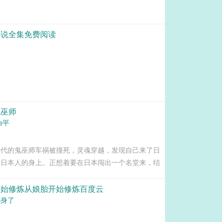
小说全集免费阅读
的巫师
e平
时代的鬼巫师车祸被撞死，灵魂穿越，发现自己来了日
个日本人的身上。正想着要在日本闯出一个名堂来，结
报纸扫了一眼工藤新一，日本平成年代的福尔摩斯，警
，老子怎么穿到二次元的世界里了？...
开始修炼从娘胎开始修炼百度云
翻身了