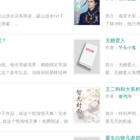
山涉水完本阅读，跋山涉水txt下
简介：魂穿大宋
窗，...
了林冲时，他只
了！宋江带梁山
内笑看他们风起云
吧？
无糖爱人
作者：
芋头小鬼
系统。每次突破境界，都能绑定本源
简介：无糖爱人，
太拉？多年以后。当陆辰轻易终结神
载，无糖爱人免费
别跟我谈天赋了，他全身都是SSS
小...
王二狗和大美
作者：
逾鸿沟
蒙子作品，就这个恨海情天爽！完本
简介：特别声明
载，就这个恨海情天爽！免费阅读，就
着无尽的机缘。
双慧眼！野山参
…...
重生白晓凡谢