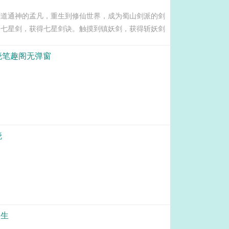
剑道通神的孟凡，重生到修仙世界，成为蜀山剑派的剑
到七星剑，获得七星剑诀。触摸到镇妖剑，获得斩妖剑
，获得伏羲神体。在剑阁守剑的...
晓笔趣阁无弹窗
晓
人生