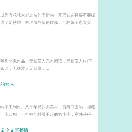
，成为有花花太岁之名的高衙内，开局在选择要不要绿
考虑了两秒钟，林冲虽然值得敬佩，可林娘子也太美
上的好汉打家劫舍岳飞带历史上的英雄保家卫国。高衙
涌。他不爱江山爱美人，携众多娇妻...
芋头小鬼作品，无糖爱人完本阅读，无糖爱人txt下
阅读，无糖爱人无弹窗，...
村的女人
，纯手工制作。八十年代的大美村，穷得叮当响，却藏
 王二狗，一个被全村看不起的穷小子，意外获得一
？ 卖！赌石？狂！武，冠绝群雄医，天下无双。
碧柔全文完整版