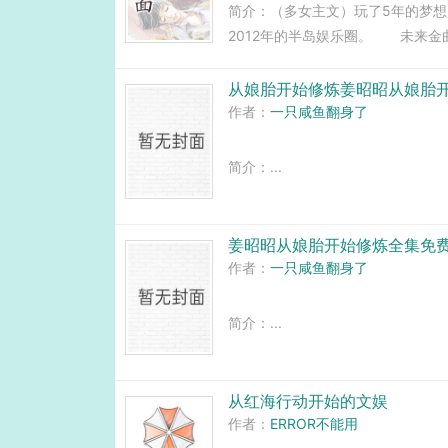
简介：（多女主文）玩了5年的梦
2012年的半岛娱乐圈。 未来
兴起。然而，一场与顶级女团少女
道计划瞬间搁浅…...
从娘胎开始修炼姜昭昭从娘胎
作者：
一只咸鱼翻身了
简介：...
姜昭昭从娘胎开始修炼全集免
作者：
一只咸鱼翻身了
简介：...
从红海行动开始的文娱
作者：
ERROR不能用