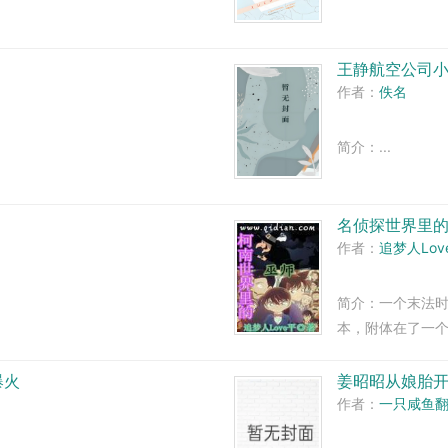
王静航空公司
作者：
佚名
简介：...
名侦探世界里
作者：
追梦人Lov
简介：一个末法
本，附体在了一
果顺手拿起一份
察的救世主？卧槽
爆火
姜昭昭从娘胎
作者：
一只咸鱼