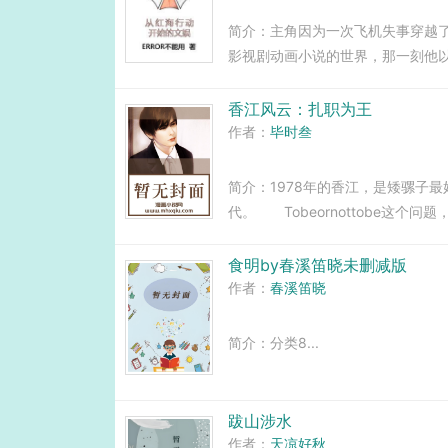
简介：主角因为一次飞机失事穿越
影视剧动画小说的世界，那一刻他
一个叫约翰普莱斯的老家伙，才一
反复横跳。编不下去了，其实就是没书
香江风云：扎职为王
作者：
毕时叁
简介：1978年的香江，是矮骡子
代。 Tobeornottobe这个
继续完成卧底计划，为和谐社会舔
湖中最凶最恶…...
食明by春溪笛晓未删减版
作者：
春溪笛晓
简介：分类8...
跋山涉水
作者：
天凉好秋