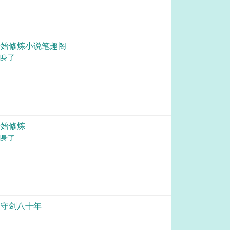
开始修炼小说笔趣阁
翻身了
开始修炼
翻身了
阁守剑八十年