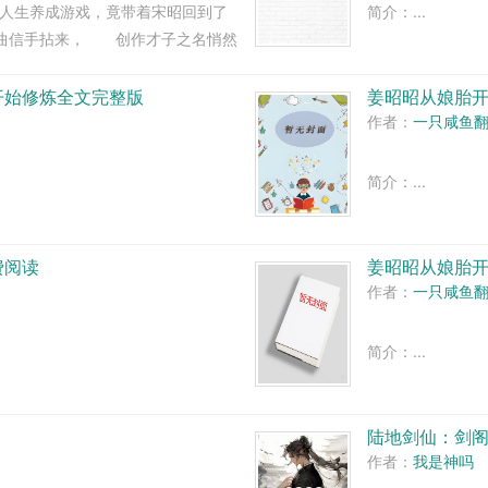
想人生养成游戏，竟带着宋昭回到了
简介：...
金曲信手拈来， 创作才子之名悄然
时代队长金泰妍的绯闻，却让他的出
开始修炼全文完整版
姜昭昭从娘胎
作者：
一只咸鱼
简介：...
费阅读
姜昭昭从娘胎
作者：
一只咸鱼
简介：...
陆地剑仙：剑
作者：
我是神吗