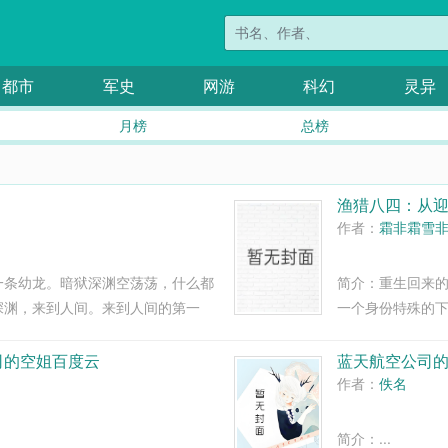
都市
军史
网游
科幻
灵异
月榜
总榜
渔猎八四：从
作者：
霜非霜雪
一条幼龙。暗狱深渊空荡荡，什么都
简介：重生回来
深渊，来到人间。来到人间的第一
一个身份特殊的
地啃了她的尾巴，明藏大怒，抛弃没
暖。他不怕她大
大战三百回合。明藏...
两个人白手起家，采
司的空姐百度云
蓝天航空公司
作者：
佚名
简介：...