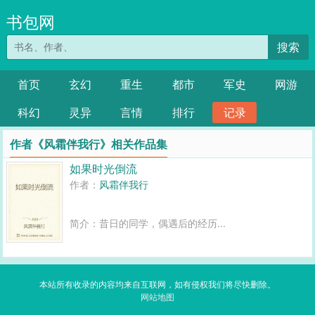
书包网
搜索
首页
玄幻
重生
都市
军史
网游
科幻
灵异
言情
排行
记录
作者《风霜伴我行》相关作品集
如果时光倒流
作者：
风霜伴我行
简介：昔日的同学，偶遇后的经历...
本站所有收录的内容均来自互联网，如有侵权我们将尽快删除。
网站地图