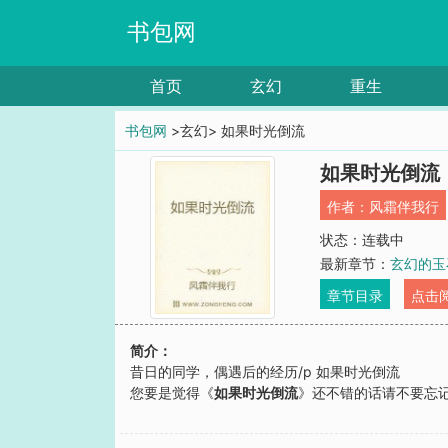
书包网
首页
玄幻
重生
书包网
>玄幻> 如果时光倒流
如果时光倒流
作者：
风霜伴我行
状态：连载中
最新章节：
玄幻的玉
章节目录
点击
简介：
昔日的同学，偶遇后的经历/p 如果时光倒流
您要是觉得《
如果时光倒流
》还不错的话请不要忘