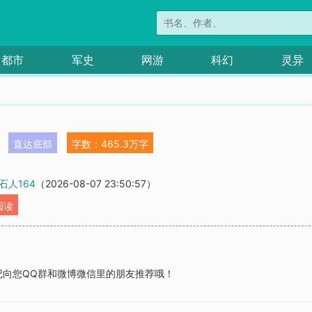
都市
军史
网游
科幻
灵异
直达底部
字数：465.3万字
石人164
（2026-08-07 23:50:57）
阅读
记向您QQ群和微博微信里的朋友推荐哦！