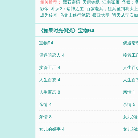
相关推荐：
黑石密码
天唐锦绣
江南孤雁
华娱：
影帝
斗罗2：诸神之主
百岁老兵，征兵征到我头
成为传奇
乌龙山修行笔记
摄政大明
诸天从宁安
《如果时光倒流》宝物94
宝物94
偶遇暗恋
偶遇暗恋人 4
接管工厂
接管工厂 4
人生百态
人生百态 4
人生百态
人生百态 8
亲情 1
亲情 4
亲情 5
亲情 8
女儿的婚
女儿的婚事 4
女儿的婚