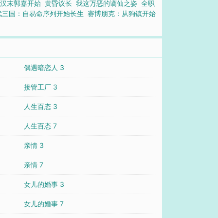
从汉末郭嘉开始
黄昏议长
我这万恶的谪仙之姿
全职
武三国：自易命序列开始长生
赛博朋克：从狗镇开始
偶遇暗恋人 3
接管工厂 3
人生百态 3
人生百态 7
亲情 3
亲情 7
女儿的婚事 3
女儿的婚事 7