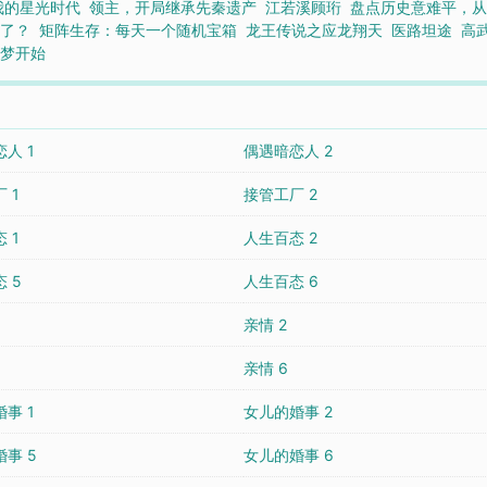
我的星光时代
领主，开局继承先秦遗产
江若溪顾珩
盘点历史意难平，
上了？
矩阵生存：每天一个随机宝箱
龙王传说之应龙翔天
医路坦途
高
如梦开始
人 1
偶遇暗恋人 2
 1
接管工厂 2
 1
人生百态 2
 5
人生百态 6
亲情 2
亲情 6
事 1
女儿的婚事 2
事 5
女儿的婚事 6