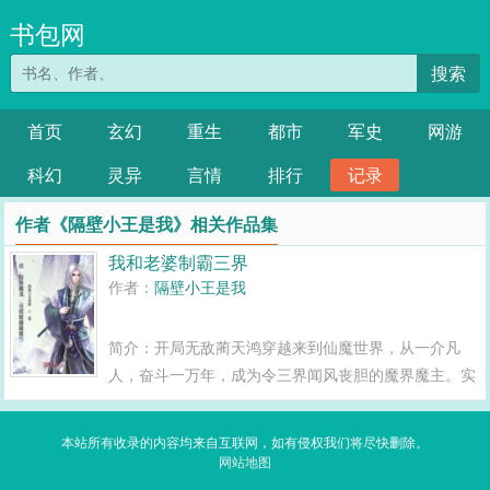
书包网
搜索
首页
玄幻
重生
都市
军史
网游
科幻
灵异
言情
排行
记录
作者《隔壁小王是我》相关作品集
我和老婆制霸三界
作者：
隔壁小王是我
简介：开局无敌蔺天鸿穿越来到仙魔世界，从一介凡
人，奋斗一万年，成为令三界闻风丧胆的魔界魔主。实
力之恐怖，令三界众生都颤栗。为了完善自己的道，他
下界隐居在神凤王朝凤京城，遇见了妻子李曦月。普通
本站所有收录的内容均来自互联网，如有侵权我们将尽快删除。
的生活普通的...
网站地图