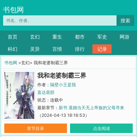
书包网
搜索
首页
玄幻
重生
都市
军史
网游
科幻
灵异
言情
排行
记录
书包网
>玄幻> 我和老婆制霸三界
我和老婆制霸三界
作者：
隔壁小王是我
直达底部
状态：连载中
最新章节：
新书 退婚当天无上帝族的父母寻来
（2024-04-13 18:16:53）
章节目录
点击阅读