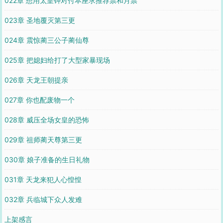
022章 想用太皇钟对付本座求推荐票和月票
023章 圣地覆灭第三更
024章 震惊蔺三公子蔺仙尊
025章 把媳妇给打了大型家暴现场
026章 天龙王朝提亲
027章 你也配废物一个
028章 威压全场女皇的恐怖
029章 祖师蔺天尊第三更
030章 娘子准备的生日礼物
031章 天龙来犯人心惶惶
032章 兵临城下众人发难
上架感言