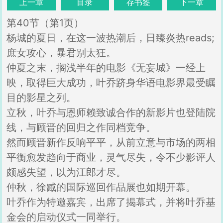
上一章
目录
存书签
下一章
第40节（第1页）
杨城的夏日，在这一波热潮后，日臻炎热reads;
庶女攻心，暴君别太狂。
仲夏之末，搁浅半年的电影《无妄城》一经上
映，取得巨大成功，叶乔跻身华语电影界最受瞩
目的影星之列。
立秋，叶乔与恩师赖致诚合作的新影片也登陆院
线，与顾晋的回归之作同档竞争。
然而顾晋新作反响平平，从前立意与市场的两相
平衡愈发趋向于商业，灵气尽失，令不少影评人
颇感失望，以为江郎才尽。
仲秋，徐臧的国际巡回作品展也如期开幕。
叶乔作为特邀嘉宾，出席了揭幕式，并将叶乔基
金会的启动仪式一同举行。