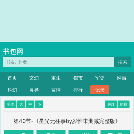
书包网
搜索
首页
玄幻
重生
都市
军史
网游
科幻
灵异
言情
排行
记录
字体
大
中
小
关灯
护眼
第40节-《星光无往事by岁惟未删减完整版》