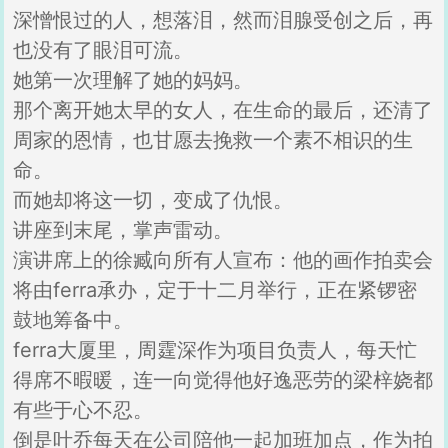
深憎恨过的人，想落泪，然而泪腺受创之后，再
也没有了眼泪可流。
她第一次理解了她的妈妈。
那个离开她太早的女人，在生命的最后，还清了
周家的恩情，也甘愿去挽救一个素不相识的生
命。
而她却将这一切，变成了仇恨。
讲座到末尾，掌声雷动。
演讲席上的徐臧向所有人宣布：他的画作拍卖会
将由ferra承办，定于十二月举行，正在紧锣密
鼓地筹备中。
ferra大厦里，周霆深作为项目负责人，每天忙
得席不暇暖，连一向觉得他好逸恶劳的梁梓娆都
有些于心不忍。
倒是叶乔每天在公司陪他一起加班加点，作为拍