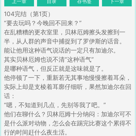
上一章
目录
存书签
下一章
104完结（第1页）
“要去玩吗？今晚回不回来？”
在乱糟糟的更衣室里，贝林厄姆擦头发擦到一
半，从人群的声音中捕捉到了罗伊斯的话音。
能让他用这种语气说话的一定只有加迪尔。
其实贝林厄姆也说不清“这种语气”
是哪种语气，但反正就是这味就是了。
他停顿了一下，重新若无其事地慢慢擦着耳朵，
实际上却是支棱着耳廓仔细听，果然加迪尔在回
话：
“嗯，不知道到几点，先别等我了吧。”
他们在聊什么？贝林厄姆十分纳闷：加迪尔可不
是什么派对动物，怎么会在踢完比赛这个累得不
行的时间赶什么夜生活。