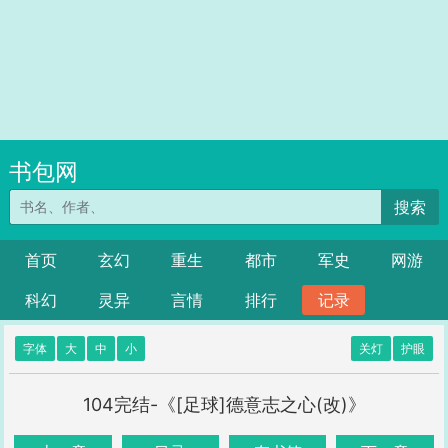
书包网
搜索
首页
玄幻
重生
都市
军史
网游
科幻
灵异
言情
排行
记录
字体
大
中
小
关灯
护眼
104完结-《[足球]德意志之心(改)》