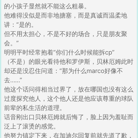
的小孩子显然就不能这么粗暴。
他难得没似是而非地搪塞，而是真诚而温柔地
讲：“是的。
但不用太担心，不是不好的场合，只是朋友聚
会。”
明明平时经常抱着“你们什么时候能拆cp”
（不是）的眼光看待他和罗伊斯，贝林厄姆此时
却还是没忍住问道：“那为什么marco好像不
去……”
他这个话问得相当过界了，放在哪国也没有这么
过度探究他人，这个他人还是他应该尊重的球队
前辈的私生活的道理。
话音刚出口贝林厄姆就后悔了，脸上因为羞耻而
泛上了滚烫的感觉。
他努力镇定下来，在加迪尔回复前就先道了歉，