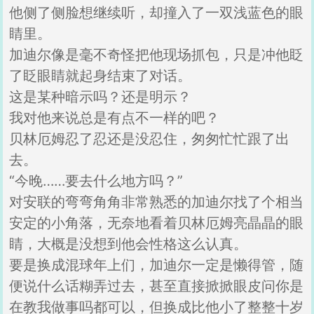
他侧了侧脸想继续听，却撞入了一双浅蓝色的眼
睛里。
加迪尔像是毫不奇怪把他现场抓包，只是冲他眨
了眨眼睛就起身结束了对话。
这是某种暗示吗？还是明示？
我对他来说总是有点不一样的吧？
贝林厄姆忍了忍还是没忍住，匆匆忙忙跟了出
去。
“今晚……要去什么地方吗？”
对安联的弯弯角角非常熟悉的加迪尔找了个相当
安定的小角落，无奈地看着贝林厄姆亮晶晶的眼
睛，大概是没想到他会性格这么认真。
要是换成混球年上们，加迪尔一定是懒得管，随
便说什么话糊弄过去，甚至直接掀掀眼皮问你是
在教我做事吗都可以，但换成比他小了整整十岁