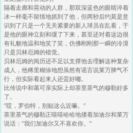
隔着走廊和晃动的人群，那双深蓝色的眼睛淬着
冰一样毫不留情地抓到了他，但两秒后约莫是意
识到了只是一个无关紧要的新人球员在乱看，于
是他的眼神立刻和缓了下来，甚至还对着这边很
有礼貌地温和地笑了笑，仿佛刚刚那一瞬的冷漠
只是贝林厄姆的错觉。
贝林厄姆的阅历还不足以支撑他去理解这种复杂
成人，他稀里糊涂地想虽然有谣言说莱万脾气不
行，但实际看起来人还蛮好嘟。
比传说中和蔼可亲实际上却茶里茶气的穆勒好多
了。
“哎，罗伯特，别贴这么近嘛。”
茶里茶气的穆勒正嘻嘻哈哈地搂着加迪尔和莱万
说话：“我们加迪尔又不喜欢你。”