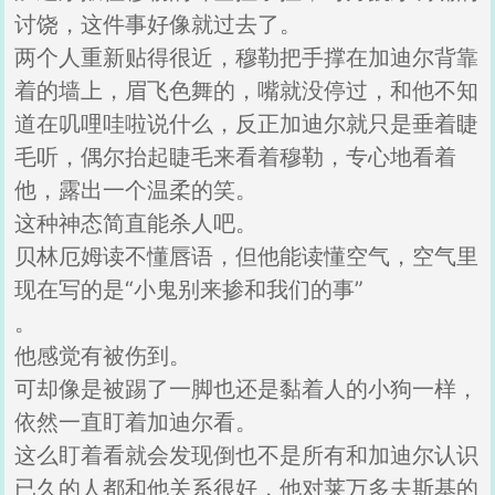
讨饶，这件事好像就过去了。
两个人重新贴得很近，穆勒把手撑在加迪尔背靠
着的墙上，眉飞色舞的，嘴就没停过，和他不知
道在叽哩哇啦说什么，反正加迪尔就只是垂着睫
毛听，偶尔抬起睫毛来看着穆勒，专心地看着
他，露出一个温柔的笑。
这种神态简直能杀人吧。
贝林厄姆读不懂唇语，但他能读懂空气，空气里
现在写的是“小鬼别来掺和我们的事”
。
他感觉有被伤到。
可却像是被踢了一脚也还是黏着人的小狗一样，
依然一直盯着加迪尔看。
这么盯着看就会发现倒也不是所有和加迪尔认识
已久的人都和他关系很好，他对莱万多夫斯基的