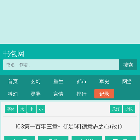
书包网
搜索
首页
玄幻
重生
都市
军史
网游
科幻
灵异
言情
排行
记录
字体
大
中
小
关灯
护眼
103第一百零三章-《[足球]德意志之心(改)》