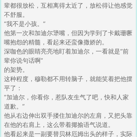
辈都很放松，互相离得太近了，放松得让他感觉
不舒服。
“我不是小孩。”
他第一次和加迪尔犟嘴，但因为学到了卡戴珊噘
嘴抱怨的精髓，看起来还蛮像撒娇的。
深咖色的眼睛亮亮地盯着加迪尔，一看就是“前
辈你说句话啊”
的架势。
这种程度，穆勒都不用转脑子，就能笑着把他摆
平了：
“加迪尔，你看你，惹队友生气了吧，快和人家
道歉。”
他从右边伸出双手搂住加迪尔的左肩，又把头靠
在他的右肩上，这么带着揶揄语气说道。
他看起来是一副要替贝林厄姆出头的样子，实际