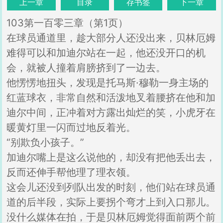
上一章
目录
存书签
下一章
103第一百零三章（第1页）
在球员通道里，趁大部分人还没出来，贝林厄姆
难得可以和加迪尔站在一起，他还没开口的机
会，就被人撞着肩膀挤到了一边去。
他愣愣地扭头，发现是托马斯·穆勒一身主场的
红蓝球衣，非常自然和活泼地叉着腰挤在他和加
迪尔中间，正冲着对方露出灿烂的笑，小虎牙在
暖黄灯里一闪而过地反着光。
“别欺负小孩子。”
加迪尔嘴上是这么说他的，却没有把他丢出去，
反而还伸手帮他理了理衣领。
这会儿还没到列队出发的时刻，他们站在球员通
道的后半段，实际上要拐个弯才上到入口那儿。
没什么媒体在拍，于是贝林厄姆觉得面前两个前