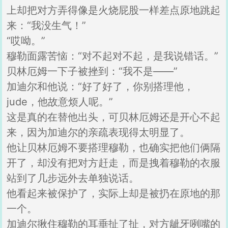
上却把对方弄得像是火烧屁股一样差点原地跳起
来：“我没生气！”
“哎呦。”
穆勒面露苦恼：“对不起对不起，是我说错话。”
贝林厄姆一下子被挫到：“我不是——”
加迪尔和他说：“好了好了，你别搭理他，
jude，他故意烦人呢。”
这是真的在替他出头，可贝林厄姆还是开心不起
来，因为加迪尔的亲疏表现得太明显了。
他让贝林厄姆不要搭理穆勒，也确实把他们俩隔
开了，却没有把对方赶走，而是拽着穆勒的衣服
站到了几步远外去单独说话。
他看起来被保护了，实际上却是被扔在原地的那
一个。
加迪尔揪住穆勒的耳垂扯了扯，对方龇牙咧嘴的