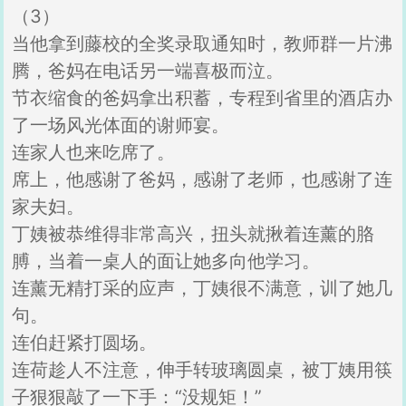
（3）
当他拿到藤校的全奖录取通知时，教师群一片沸
腾，爸妈在电话另一端喜极而泣。
节衣缩食的爸妈拿出积蓄，专程到省里的酒店办
了一场风光体面的谢师宴。
连家人也来吃席了。
席上，他感谢了爸妈，感谢了老师，也感谢了连
家夫妇。
丁姨被恭维得非常高兴，扭头就揪着连薰的胳
膊，当着一桌人的面让她多向他学习。
连薰无精打采的应声，丁姨很不满意，训了她几
句。
连伯赶紧打圆场。
连荷趁人不注意，伸手转玻璃圆桌，被丁姨用筷
子狠狠敲了一下手：“没规矩！”