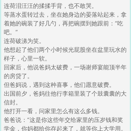
连荷泪汪汪的揉揉手背，也不敢哭。
等蒸水蛋转过去，坐在她身边的晏落站起来，拿
着她的碗装了好几勺，再把碗摆到她跟前：“吃
吧。”
连荷破涕为笑。
他想起了他们两个小时候光屁股坐在盆里玩水的
样子，心里一软。
回家后，他说爸妈太破费，一场谢师宴能顶半年
的房贷了。
但爸妈说，遇到这种喜事，他们愿意破费。
出国前夕，爸妈往他行李箱里装了个鼓囊囊的大
信封。
他打开一看，问家里怎么有这么多钱。
爸爸说：“这是你这些年交给家里的压岁钱和奖
学金，你妈都给你存起来了，就等你上大学用。