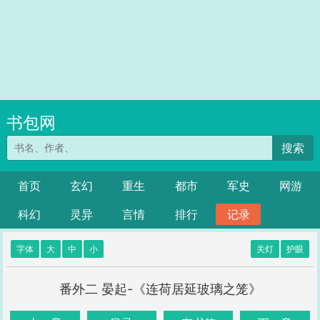
书包网
搜索
首页
玄幻
重生
都市
军史
网游
科幻
灵异
言情
排行
记录
字体
大
中
小
关灯
护眼
番外二 晏起-《连荷居延玻璃之笼》