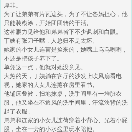
厚非。
为了让弟弟有片瓦遮头，为了不让爸妈担心，他
只能装糊涂，开始团团转的干活。
这种眼力见给他和弟弟省下不少讽刺和白眼。
丁姨有张刀子嘴，人总归不是太坏。
她家的小女儿连荷是捡来的，她嘴上骂骂咧咧，
不还是把孩子养下了。
单凭这一点，他就对她没意见。
大热的天，丁姨躺在客厅的沙发上吹风扇看电
视，她家的大女儿连薰在房里看书。
他铺床叠被，扫地抹桌，洗手间里有一堆脏衣
服，他又坐在不透风的洗手间里，汗流浃背的洗
起了衣服。
弟弟和连家的小女儿连荷穿着小背心、光着小屁
股，坐在一旁的小水盆里玩水陪他。