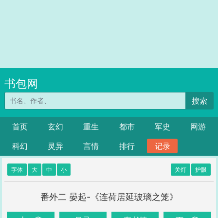
书包网
搜索
首页
玄幻
重生
都市
军史
网游
科幻
灵异
言情
排行
记录
字体
大
中
小
关灯
护眼
番外二 晏起-《连荷居延玻璃之笼》