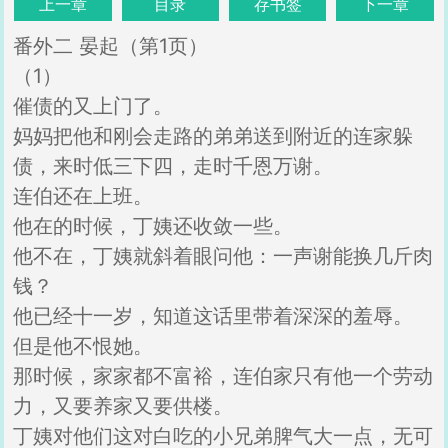
上一章
目录
存书签
下一章
番外二 晏起（第1页）
（1）
催债的又上门了。
妈妈把他和刚会走路的弟弟送到附近的连家躲
债，来时低三下四，走时千恩万谢。
连伯还在上班。
他在的时候，丁姨还收敛一些。
他不在，丁姨就斜着眼问他：一声谢能换几斤肉
钱？
他已经十一岁，知道这话里带着深深的羞辱。
但是他不恨她。
那时候，家家都不富裕，连伯家只有他一个劳动
力，又要养家又要供楼。
丁姨对他们这对白吃的小兄弟脾气大一点，无可