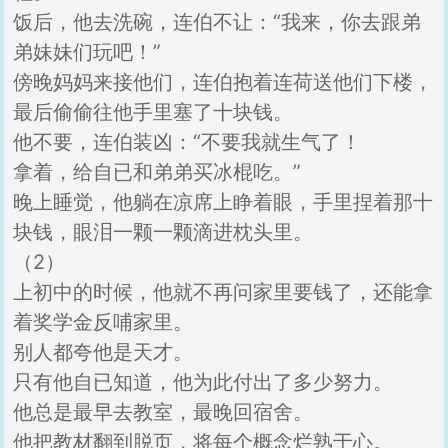
饭后，他去洗碗，连伯不让：“我来，你去跟弟
弟妹妹们玩吧！”
傍晚妈妈来接他们，连伯抱着连荷送他们下楼，
最后偷偷往他手里塞了十块钱。
他不要，连伯装凶：“不要我就生气了！
拿着，给自已和弟弟买冰棍吃。”
晚上睡觉，他躺在凉席上睁着眼，手里捏着那十
块钱，眼泪一颗一颗滴进枕头里。
（2）
上初中的时候，他就不再问家里要钱了，还能拿
着奖学金反哺家里。
别人都夸他是天才。
只有他自已知道，他为此付出了多少努力。
他总是最早去教室，最晚回宿舍。
他把教材翻到脱页，将每个概念烂熟于心。