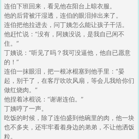
连伯下班回来，看见他在阳台上晾衣服。
他的后背被汗湿透，连伯的眼泪掉出来了。
连伯把他拉进去，问丁姨怎么能让孩子干活。
他赶忙说：“没有，阿姨没说，是我自已闲不
住。”
丁姨说：“听见了吗？我可没逼他，他自已愿意
的！”
连伯一抹眼泪，把一根冰棍塞到他手里：“晏
起，别干了，在客厅吹吹风扇，等会儿我给你们
做红烧肉。”
他捏着冰棍说：“谢谢连伯。”
丁姨哼了一声。
吃饭的时候，除了连伯盛到他碗里的肉，他一块
也不多夹，还牢牢看着身边的弟弟，不让他洒饭
粒。