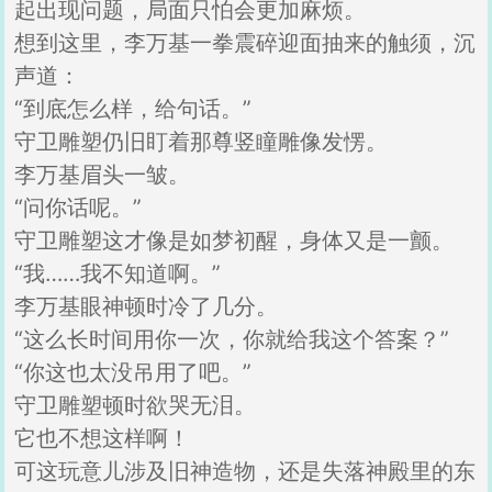
起出现问题，局面只怕会更加麻烦。
想到这里，李万基一拳震碎迎面抽来的触须，沉
声道：
“到底怎么样，给句话。”
守卫雕塑仍旧盯着那尊竖瞳雕像发愣。
李万基眉头一皱。
“问你话呢。”
守卫雕塑这才像是如梦初醒，身体又是一颤。
“我……我不知道啊。”
李万基眼神顿时冷了几分。
“这么长时间用你一次，你就给我这个答案？”
“你这也太没吊用了吧。”
守卫雕塑顿时欲哭无泪。
它也不想这样啊！
可这玩意儿涉及旧神造物，还是失落神殿里的东