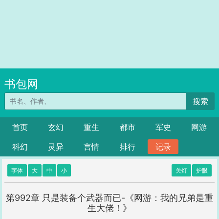
书包网
搜索
首页
玄幻
重生
都市
军史
网游
科幻
灵异
言情
排行
记录
字体
大
中
小
关灯
护眼
第992章 只是装备个武器而已-《网游：我的兄弟是重
生大佬！》