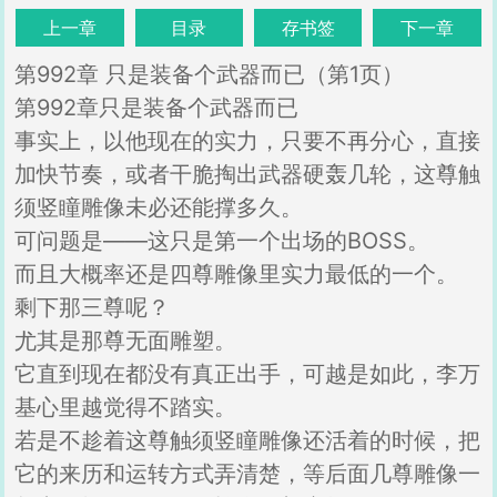
上一章
目录
存书签
下一章
第992章 只是装备个武器而已（第1页）
第992章只是装备个武器而已
事实上，以他现在的实力，只要不再分心，直接
加快节奏，或者干脆掏出武器硬轰几轮，这尊触
须竖瞳雕像未必还能撑多久。
可问题是——这只是第一个出场的BOSS。
而且大概率还是四尊雕像里实力最低的一个。
剩下那三尊呢？
尤其是那尊无面雕塑。
它直到现在都没有真正出手，可越是如此，李万
基心里越觉得不踏实。
若是不趁着这尊触须竖瞳雕像还活着的时候，把
它的来历和运转方式弄清楚，等后面几尊雕像一