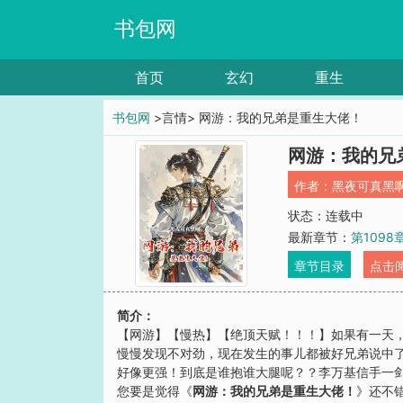
书包网
首页
玄幻
重生
书包网
>言情> 网游：我的兄弟是重生大佬！
网游：我的兄
作者：
黑夜可真黑
状态：连载中
最新章节：
第109
章节目录
点击
简介：
【网游】【慢热】【绝顶天赋！！！】如果有一天
慢慢发现不对劲，现在发生的事儿都被好兄弟说中
好像更强！到底是谁抱谁大腿呢？？李万基信手一剑
您要是觉得《
网游：我的兄弟是重生大佬！
》还不