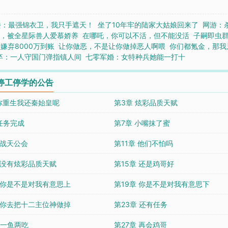
楼：最强锦衣卫，我只手遮天！
坐了10年牢的陆家大姑娘回来了
网游：
软，被全星际兽人爱慕娇养
在哪吒，你可以不活，但不能没活
子嗣即虫
嫌弃8000万到账
让你做恶，不是让你做掉恶人啊喂
你们都氪金，那我
卒：一人守国门弹指镇人间
七零军婚：女特种兵她能一打十
停工停学的公告
 你重生我还秦始皇呢
第3章 炫彩品质天赋
任务完成
第7章 小嘴抹了蜜
 战天公会
第11章 他们不怕吗
章 没有炫彩品质天赋
第15章 还是鸡哥好
章 你是不是对我有意思上
第19章 你是不是对我有意思下
章 你去把十二主位神做掉
第23章 还有任务
 一鱼两吃
第27章 再会鸡哥