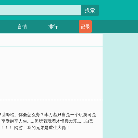
搜索
言情
排行
记录
末世降临。你会怎么办？李万基只当是一个玩笑可是
享受躺平人生……但玩着玩着才慢慢发现……自己
！！！ 网游：我的兄弟是重生大佬！