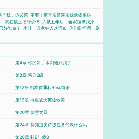
杀了我，你必死
不要！军官亲哥逼亲妹嫁瘸腿糙
群，我在废土播种恐怖
入狱五年后，全家跪求我原
只好氪命了
木叶：谁家好人这词条
你们刷怪啊，刷
第4章 你的新手木剑硌到我了
第8章 荣升2级
第12章 副本首通和Boss首杀
第16章 再遇战天英雄救美
第20章 智慧之殿
第24章 你知道史诗级任务代表什么吗
第28章 挂B与傻B