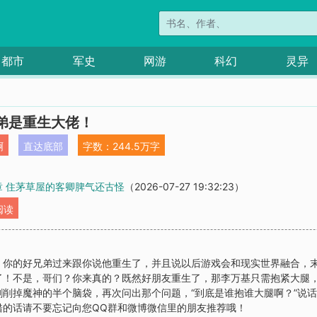
都市
军史
网游
科幻
灵异
弟是重生大佬！
啊
直达底部
字数：244.5万字
8章 住茅草屋的客卿脾气还古怪
（2026-07-27 19:32:23）
阅读
，你的好兄弟过来跟你说他重生了，并且说以后游戏会和现实世界融合，
了！不是，哥们？你来真的？既然好朋友重生了，那李万基只需抱紧大腿，
削掉魔神的半个脑袋，再次问出那个问题，“到底是谁抱谁大腿啊？”说话
错的话请不要忘记向您QQ群和微博微信里的朋友推荐哦！