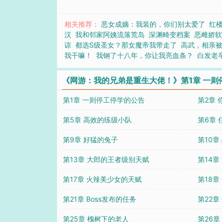
相关推荐：
恶女成嫡：我装的，你们别太爱了
红
汉
我和邻家阿姨流落荒岛
深渊畸变档案
恶雌娇
谅
都选S级圣女？那女魔帝我带走了
高武，相亲被
我干嘛！
我钢了十八年，你让我亮血条？
白发老
《网游：我的兄弟是重生大佬！》第1章 一则
第1章 一则停工停学的公告
第2章
第5章 高效的练级小队
第6章 
第9章 好猛的兔子
第10章
第13章 大郎的王者级别天赋
第14
第17章 火辣美少女的天赋
第18
第21章 Boss发布的任务
第22
第25章 槐树下的老人
第26章