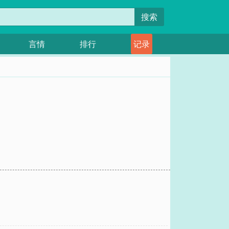
搜索
言情
排行
记录