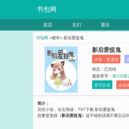
书包网
首页
玄幻
重生
书包网
>都市> 影后爱捉鬼
影后爱捉鬼
作者：
星溪语
状态：已完结
最新章节：
第132
章节目录
点击
简介：
完结小说，全文阅读，TXT下载 影后爱捉鬼
您要是觉得《
影后爱捉鬼
》还不错的话请不要忘记