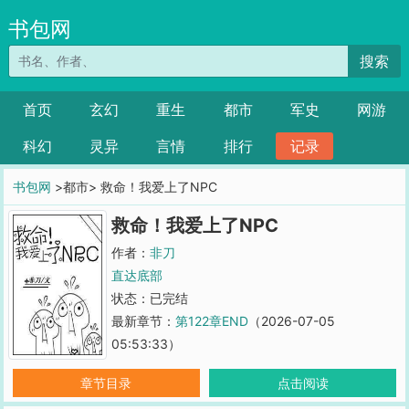
书包网
搜索
首页
玄幻
重生
都市
军史
网游
科幻
灵异
言情
排行
记录
书包网
>都市> 救命！我爱上了NPC
救命！我爱上了NPC
作者：
非刀
直达底部
状态：已完结
最新章节：
第122章END
（2026-07-05
05:53:33）
章节目录
点击阅读