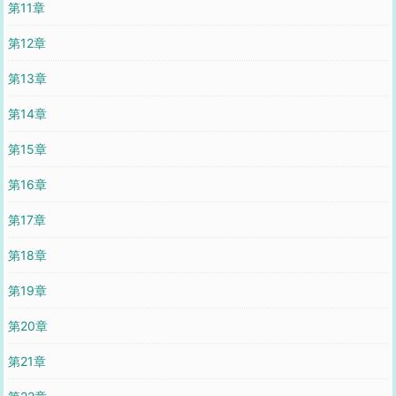
第11章
第12章
第13章
第14章
第15章
第16章
第17章
第18章
第19章
第20章
第21章