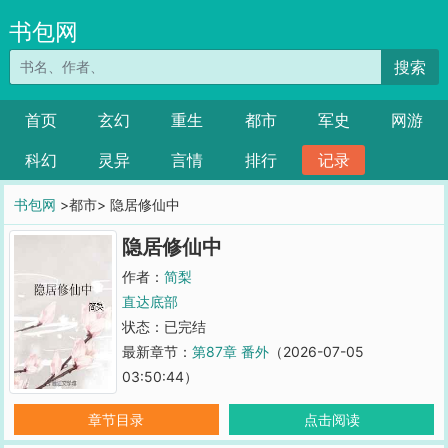
书包网
搜索
首页
玄幻
重生
都市
军史
网游
科幻
灵异
言情
排行
记录
书包网
>都市> 隐居修仙中
隐居修仙中
作者：
简梨
直达底部
状态：已完结
最新章节：
第87章 番外
（2026-07-05
03:50:44）
章节目录
点击阅读