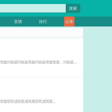
搜索
言情
排行
记录
简梨闫乾延闫乾延简梨闫乾延简梨简梨，闫乾延...
简梨邵哲成邵哲成简梨邵哲成简梨...