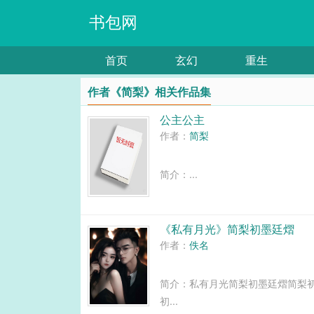
书包网
首页
玄幻
重生
作者《简梨》相关作品集
公主公主
作者：
简梨
简介：...
《私有月光》简梨初墨廷熠
作者：
佚名
简介：私有月光简梨初墨廷熠简梨
初...