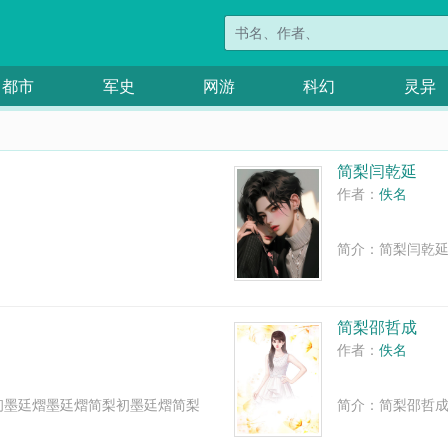
都市
军史
网游
科幻
灵异
简梨闫乾延
作者：
佚名
简介：简梨闫乾延
简梨邵哲成
作者：
佚名
初墨廷熠墨廷熠简梨初墨廷熠简梨
简介：简梨邵哲成