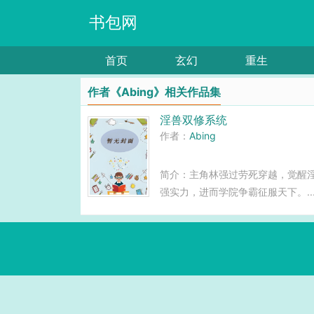
书包网
首页
玄幻
重生
作者《Abing》相关作品集
淫兽双修系统
作者：
Abing
简介：主角林强过劳死穿越，觉醒
强实力，进而学院争霸征服天下。..