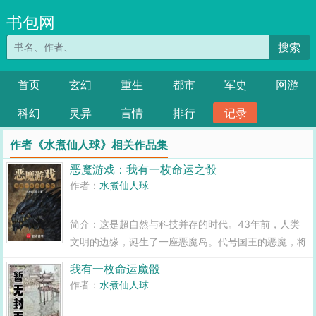
书包网
搜索
首页
玄幻
重生
都市
军史
网游
科幻
灵异
言情
排行
记录
作者《水煮仙人球》相关作品集
恶魔游戏：我有一枚命运之骰
作者：
水煮仙人球
简介：这是超自然与科技并存的时代。43年前，人类
文明的边缘，诞生了一座恶魔岛。代号国王的恶魔，将
一个人口上千万的小国，制作成了一款超凡游戏。唯有
我有一枚命运魔骰
杀死恶魔，才能通关游戏，并终结一切。幸运亦或不幸
作者：
水煮仙人球
的，陈琦成为了这款恶魔游戏的玩家。好在他拥...