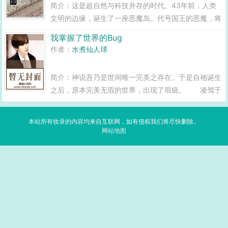
简介：这是超自然与科技并存的时代。43年前，人类
文明的边缘，诞生了一座恶魔岛。代号国王的恶魔，将
一个人口上千万的小国，制作成了一款超凡游戏。唯有
我掌握了世界的Bug
杀死恶魔，才能通关游戏，并终结一切。幸运亦或不幸
作者：
水煮仙人球
的...
简介：神说吾乃是世间唯一完美之存在。于是自祂诞生
之后，原本完美无瑕的世界，出现了瑕疵。 凌驾于
芸芸物种之上的人类，发现了这些疏漏，将其称之为世
界的BUG。 BUG1许愿术将愿望写在纸上，于时间
本站所有收录的内容均来自互联网，如有侵权我们将尽快删除。
交替之际，将…...
网站地图