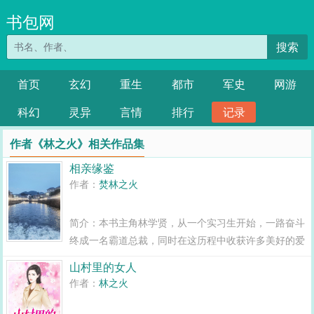
书包网
搜索
首页
玄幻
重生
都市
军史
网游
科幻
灵异
言情
排行
记录
作者《林之火》相关作品集
相亲缘鉴
作者：
焚林之火
简介：本书主角林学贤，从一个实习生开始，一路奋斗
终成一名霸道总裁，同时在这历程中收获许多美好的爱
情。获得了事业爱情双圆满。...
山村里的女人
作者：
林之火