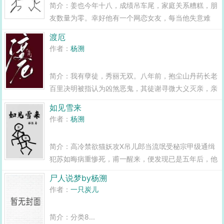
简介：姜也今年十八，成绩吊车尾，家庭关系糟糕，朋
友数量为零。幸好他有一个网恋女友，每当他失意难
过，总有她安慰他宝宝不难过！新闻播报街头惊现无头
渡厄
尸，姜也家遭遇神秘怪物入侵。同时姜也还发现，他的
作者：
杨溯
女友是个身高一...
简介：我有孽徒，秀丽无双。八年前，抱尘山丹药长老
百里决明被指认为凶煞恶鬼，其徒谢寻微大义灭亲，亲
手弑师，百里决明伏诛。八年后，恶鬼归来。疯批绿茶
如见雪来
美人徒弟攻X暴躁傲娇大佬师父受谢寻微X百里决明我
作者：
杨溯
有孽徒，秀丽无双...
简介：高冷禁欲猫妖攻X吊儿郎当流氓受秘宗甲级通缉
犯苏如晦病重惨死，甫一醒来，便发现已是五年后，他
成了秘宗首徒桑持玉的新婚夫侍江却邪。桑持玉，苏如
尸人说梦by杨溯
晦的生死宿敌，昆仑秘宗最负盛名的武官。昔日的天之
作者：
一只炭儿
骄子，不知犯了什么错被废右腿，满身鞭伤...
简介：分类8...