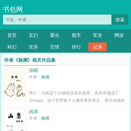
书包网
搜索
首页
玄幻
重生
都市
军史
网游
科幻
灵异
言情
排行
记录
作者《杨溯》相关作品集
深眠
作者：
杨溯
简介：方眠是个比钢筋还直的直男，意外穿越成了
Omega。这个世界每个人都有兽的形态，身为龙猫的
方眠被强制配婚，嫁给兽态是蛇的帝国上校穆静南。众
凶祟
所周知蛇是龙猫的天敌，更何况方眠是直男，为了不结
作者：
杨溯
婚，方眠决定逃跑。适逢反...