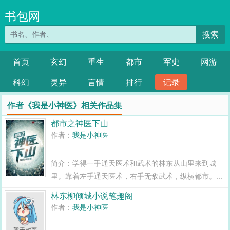
书包网
搜索
首页
玄幻
重生
都市
军史
网游
科幻
灵异
言情
排行
记录
作者《我是小神医》相关作品集
都市之神医下山
作者：
我是小神医
简介：学得一手通天医术和武术的林东从山里来到城
里。靠着左手通天医术，右手无敌武术，纵横都市。...
林东柳倾城小说笔趣阁
作者：
我是小神医