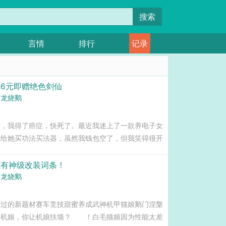
搜索
言情
排行
记录
6元即赠绝色剑仙
暴龙烧鹅
安，我得了癌症，快死了。最近我迷上了一款养电子女
值给她买功法买法器，虽然我钱包空了，但我笑得很开
这是游戏，直到有一天，我的电子女友送给我一枚丹
药就出现在我手里我，似乎不用死...
我有神级改装词条！
暴龙烧鹅
看过的新题材赛车竞技甜蜜养成武神机甲猫娘鹅门涅槃
装机娘，你让机娘扶墙？ ！白毛猫娘因为性能太差