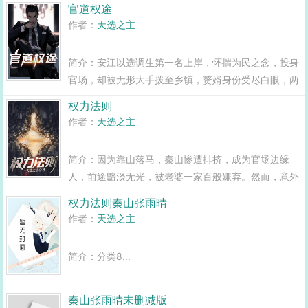
官道权途
变全县最年轻正科级干部且看安江如何一路横空直撞，
作者：
天选之主
闯出一条桃运青云路，手掌绝对权力！官道...
简介：安江以选调生第一名上岸，怀揣为民之念，投身
官场，却被无形大手拨至乡镇，赘婿身份受尽白眼，两
年之期已满，组织部一纸调令，峰回路转，安江华丽蜕
权力法则
变全县最年轻正科级干部且看安江如何一路横空直撞，
作者：
天选之主
闯出一条桃运青云路，手掌绝对权力！...
简介：因为靠山落马，秦山惨遭排挤，成为官场边缘
人，前途黯淡无光，被老婆一家百般嫌弃。然而，意外
得到的一份绝密资料，让他掌握了许多权贵男女的黑色
权力法则秦山张雨晴
隐私。命运的齿轮从这一刻开始转动，他如鱼得水，一
作者：
天选之主
路拿捏征服，一路平步青云！...
简介：分类8...
秦山张雨晴未删减版