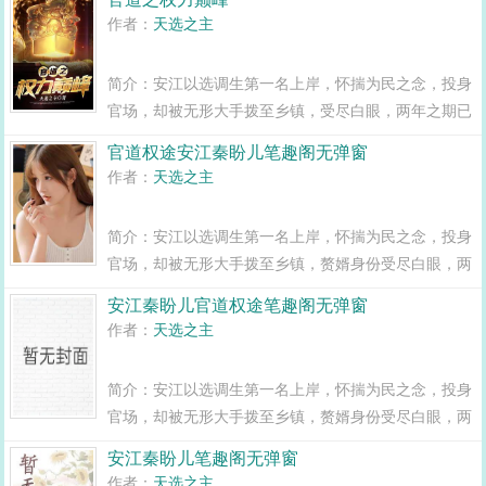
变全县最年轻正科级干部且看安江如何一路横空直撞，
作者：
天选之主
闯出一条桃运青云路，手掌绝对权力！官场之绝...
简介：安江以选调生第一名上岸，怀揣为民之念，投身
官场，却被无形大手拨至乡镇，受尽白眼，两年之期已
满，组织部一纸调令，峰回路转，安江华丽蜕变全县最
官道权途安江秦盼儿笔趣阁无弹窗
年轻干部且看安江如何一路横空直撞，闯出一条青云
作者：
天选之主
路！官道之权力巅峰...
简介：安江以选调生第一名上岸，怀揣为民之念，投身
官场，却被无形大手拨至乡镇，赘婿身份受尽白眼，两
年之期已满，组织部一纸调令，峰回路转，安江华丽蜕
安江秦盼儿官道权途笔趣阁无弹窗
变全县最年轻正科级干部且看安江如何一路横空直撞，
作者：
天选之主
闯出一条桃运青云路，手掌绝对权力！官道...
简介：安江以选调生第一名上岸，怀揣为民之念，投身
官场，却被无形大手拨至乡镇，赘婿身份受尽白眼，两
年之期已满，组织部一纸调令，峰回路转，安江华丽蜕
安江秦盼儿笔趣阁无弹窗
变全县最年轻正科级干部且看安江如何一路横空直撞，
作者：
天选之主