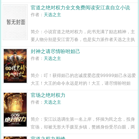
笔书写的。简介如下安江以选调生第一名上岸，怀揣为
官道之绝对权力全文免费阅读安江袁自立小说
民之念，投身官场，却被无形大手拨至乡镇，赘婿身份
作者：
天选之主
受尽白眼，两年之期已满，组织部一纸调...
简介：小说官道之绝对权力，此书充满了励志精神，主
要人物分别是安江雷万春，也是实力派作者天选之主执
笔书写的。简介如下安江以选调生第一名上岸，怀揣为
封神之请尽情吩咐妲己
民之念，投身官场，却被无形大手拨至乡镇，赘婿身份
作者：
天选之主
受尽白眼，两年之期已满，组织部一纸调...
简介：叮！获得妲己的忠诚度爱恋度99999妲己永远爱
大王！大王的命令永远是对的！大王，请尽情吩咐妲
己！这不是封神，这是帝辛的洪荒！商纣的暴君之路，
官场之绝对权力
正在崛起！...
作者：
天选之主
简介：安江以选调生第一名上岸，怀揣为民之念，投身
官场，却被无形大手拨至乡镇，赘婿身份受尽白眼，两
年之期已满，组织部一纸调令，峰回路转，安江华丽蜕
官道之权力巅峰