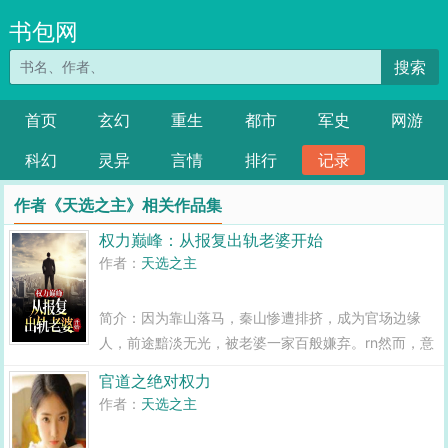
书包网
搜索
首页
玄幻
重生
都市
军史
网游
科幻
灵异
言情
排行
记录
作者《天选之主》相关作品集
权力巅峰：从报复出轨老婆开始
作者：
天选之主
简介：因为靠山落马，秦山惨遭排挤，成为官场边缘
人，前途黯淡无光，被老婆一家百般嫌弃。rn然而，意
外得到的一份绝密资料，让他掌握了许多权贵男女的黑
官道之绝对权力
色隐私。rn命运的齿轮从这一刻开始转动，他如鱼得
作者：
天选之主
水，一路拿捏征服，一路平步青云！权力巅峰...