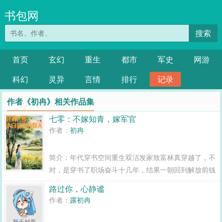
书包网
搜索
首页
玄幻
重生
都市
军史
网游
科幻
灵异
言情
排行
记录
作者《初冉》相关作品集
七零：不嫁知青，嫁军官
作者：
初冉
简介：年代穿书空间重生双洁发家致富林真穿越了，不
对，是穿书了职场奋斗十几年，结果一朝回到解放前钱
没了，人没了，一眼眼，来到70年代，成了颗爸不疼，
路过你，心静谧
妈不爱的小白菜起的比鸡早，睡的比狗晚，干的比牛
作者：
露初冉
多，吃的比猪差就这，原主是怎么狠的，...