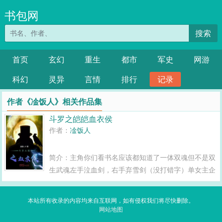
书包网
搜索
首页
玄幻
重生
都市
军史
网游
科幻
灵异
言情
排行
记录
作者《凎饭人》相关作品集
斗罗之皑皑血衣侯
作者：
凎饭人
简介：主角你们看书名应该都知道了一体双魂但不是双
生武魂左手泣血剑，右手弃雪剑（没打错字）单女主企
鹅群823247254...
本站所有收录的内容均来自互联网，如有侵权我们将尽快删除。
网站地图