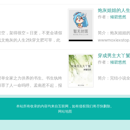
会入地府，地府
个枉死的男配，为
炮灰姐姐的人
作者：
倾碧悠然
架空，架得很空＞日更，不更会请假
简介：炮灰姐姐
载文炮灰的人生2快穿文肥可宰，此
wwwmoxiexstop.
用，喜欢的宝子可以去看看哦...
穿成男主大丫
作者：
倾碧悠然
村举全家之力供养的书生。书生纨绔
简介：完结小说全文
得罪了人一命呜呼。孟南惹不起，报
扛着锄头挖了几锄，磨破了掌心腰酸
滴砸进地里...
本站所有收录的内容均来自互联网，如有侵权我们将尽快删除。
网站地图