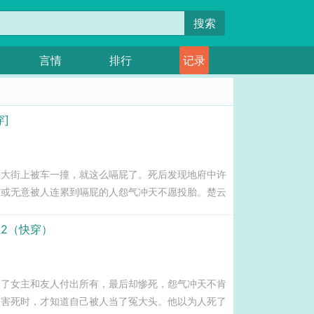
搜索
言情
排行
记录
]
在大街上被车一撞，就这么嗝屁了。死后发现地府中许
意或无意被人连累到嗝屁的人怨气冲天不愿投胎。楚云
成了她们，帮助她们收拾罪魁祸首，复仇逆袭。地府公
...
2（快穿）
为了女主和友人付出所有，最后却惨死，怨气冲天不肯
人害死时，才知道自己被人当了冤大头。他以为人死了