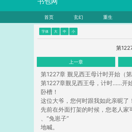
书包网
首页
玄幻
重生
字体
大
中
小
第12
上一章
第1227章 觐见西王母计时开始（第
第1227章觐见西王母，计时……开
卧槽！
这位大爷，您何时跟我如此亲昵了
先前在外面打架的时候，您老人家可
、“兔崽子”
地喊。