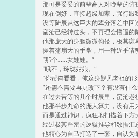
那可是妥妥的前辈高人对晚辈的俯
现在倒好，直接超级加辈，强行跟
没等陆辰从这巨大的辈分落差中回
蛮沧已经转过头，不再理会懵逼的
他那庞大的身躯微微佝偻，极其谦
搓着蒲扇大的手掌，用一种近乎请
“那个……女娃娃。”
“哦不，玲珑姑娘。”
“你帮俺看看，俺这身觐见老祖的形
“还需不需要再更改下？有没有什么
在过去苦等的几个时辰里，蛮沧老
他那半步九命的庞大算力，没有用
而是通过神识，疯狂地扫描着下方
经过极其严密的逻辑推导和数据汇
他精心为自己打造了一套，自认为最