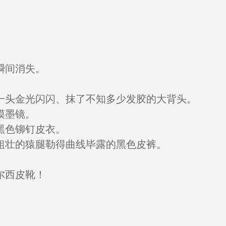
瞬间消失。
一头金光闪闪、抹了不知多少发胶的大背头。
蟆墨镜。
黑色铆钉皮衣。
粗壮的猿腿勒得曲线毕露的黑色皮裤。
尔西皮靴！