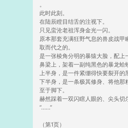
。
此时此刻。
在陆辰瞠目结舌的注视下。
只见蛮沧老祖浑身金光一闪。
原本那套充满狂野气息的兽皮战甲
取而代之的。
是一张棱角分明的暴猿大脸，配上
鼻梁上，架着一副纯黑色的暴龙蛤
上半身，是一件紧绷得快要裂开的
下半身，是一条极其修身、将他那
至于脚下。
赫然踩着一双闪瞎人眼的、尖头切
“……”
（第1页）