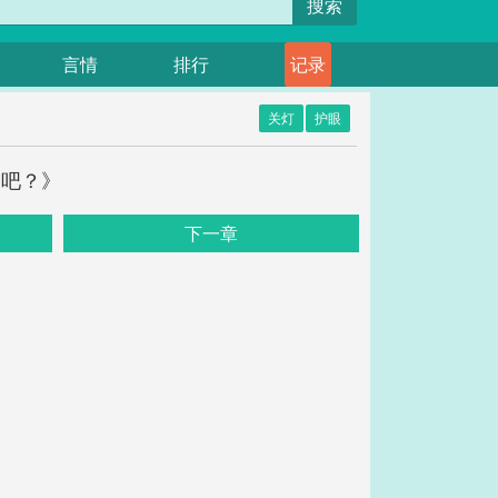
搜索
言情
排行
记录
关灯
护眼
分吧？》
下一章