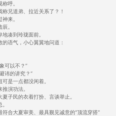
视称呼。
我称兄道弟、拉近关系了？！
过神来。
陆辰。
卑地凑到玲珑面前。
教的语气，小心翼翼地问道：
象可以不？”
避讳的讲究？”
祖可是一点都没闲着。
来推演功法。
大夏子民的衣着打扮、言谈举止。
总。
符合大夏审美、最具觐见诚意的“顶流穿搭”