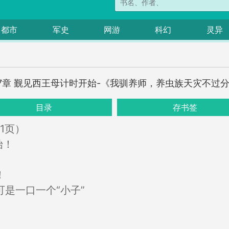
都市
军史
网游
科幻
灵异
27章 觐见西王母计时开始-《我驯养师，养虫族天灾不过
目录
存书签
1页）
始！
！
是一口一个“小子”