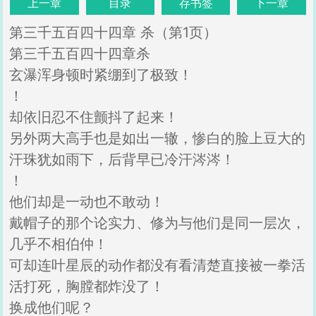
上一章
目录
存书签
下一章
第三千五百四十四章 杀（第1页）
第三千五百四十四章杀
玄瀑浑身顿时紧绷到了极致！
！
却依旧忍不住颤抖了起来！
另外两大高手也是如出一辙，惨白的脸上豆大的
汗珠犹如雨下，后背早已冷汗涔涔！
！
他们却是一动也不敢动！
戴帽子的那个论实力、修为与他们是同一层次，
几乎不相伯仲！
可却连叶星辰的动作都没有看清楚直接被一拳活
活打死，胸膛都炸没了！
换成他们呢？