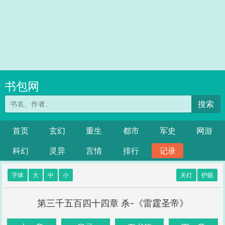
书包网
搜索
首页
玄幻
重生
都市
军史
网游
科幻
灵异
言情
排行
记录
字体
大
中
小
关灯
护眼
第三千五百四十四章 杀-《雷霆圣帝》