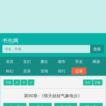
书包网
搜索
首页
玄幻
重生
都市
军史
网游
科幻
灵异
言情
排行
记录
字体
大
中
小
关灯
护眼
第90章-《情天娃娃气象电台》