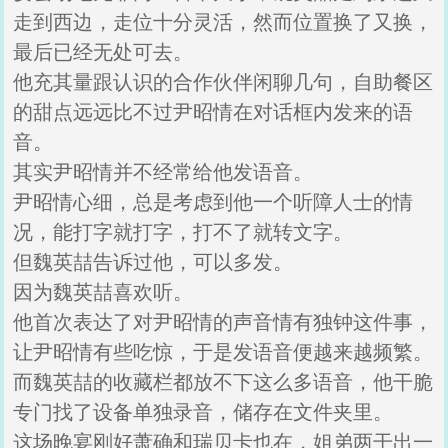
走到西边，走位十分灵活，然而位置换了又换，
最后已经无处可去。
他充其量跟认识的合作伙伴闲聊几句，自助餐区
的甜点远远比不过尹昭情在对话框内发来的语
音。
其实尹昭情并不经常给他发语音。
尹昭情心细，总是考虑到他一个听障人士的情
况，能打字就打字，打不了就转文字。
但魏英喆告诉过他，可以多发。
因为魏英喆喜欢听。
他首次表达了对尹昭情的声音情有独钟这件事，
让尹昭情有些吃惊，于是发语音便越来越频繁。
而魏英喆的收藏栏都放不下这么多语音，他干脆
专门找了设备单独录音，储存在文件夹里。
这场晚宴刚好萧确和瑞贝卡也在，姐弟两干出一