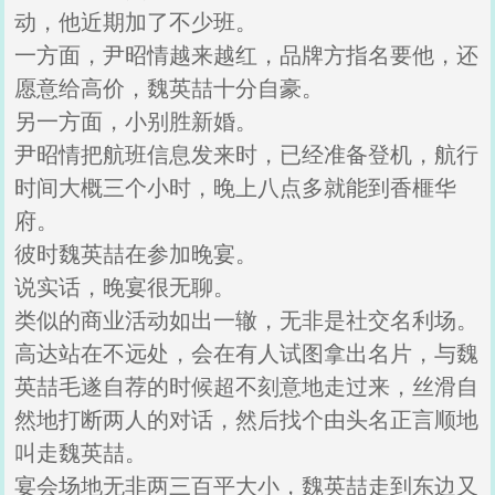
动，他近期加了不少班。
一方面，尹昭情越来越红，品牌方指名要他，还
愿意给高价，魏英喆十分自豪。
另一方面，小别胜新婚。
尹昭情把航班信息发来时，已经准备登机，航行
时间大概三个小时，晚上八点多就能到香榧华
府。
彼时魏英喆在参加晚宴。
说实话，晚宴很无聊。
类似的商业活动如出一辙，无非是社交名利场。
高达站在不远处，会在有人试图拿出名片，与魏
英喆毛遂自荐的时候超不刻意地走过来，丝滑自
然地打断两人的对话，然后找个由头名正言顺地
叫走魏英喆。
宴会场地无非两三百平大小，魏英喆走到东边又