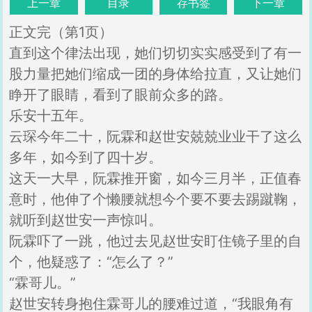
上一章
目录
存书签
下一章
正文完（第1页）
直到这个律法出现，她们切切实实感受到了有一
股力量把她们缩成一团的身体给拉直，又让她们
睁开了眼睛，看到了眼前众多的路。
乐安十五年。
云琛今年二十，阮霖和赵世安兢兢业业干了这么
多年，如今到了四十岁。
这天一大早，阮霖推开窗，如今三月半，正值春
意时，他伸了个懒腰就想今个要不要去踢蹴鞠，
就听到赵世安一声惊叫。
阮霖吓了一跳，他过去见赵世安盯住镜子里的自
个，他疑惑了：“怎么了？”
“霖哥儿。”
赵世安转身抱住霖哥儿的腰难过道，“我眼角有