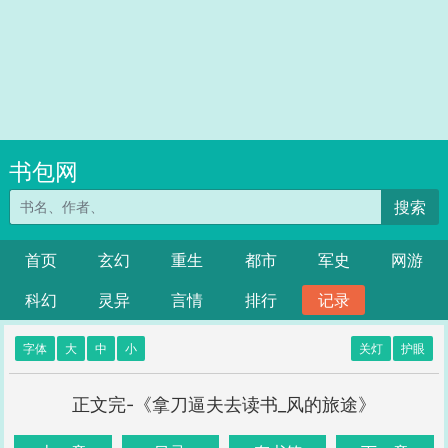
书包网
搜索
首页
玄幻
重生
都市
军史
网游
科幻
灵异
言情
排行
记录
字体
大
中
小
关灯
护眼
正文完-《拿刀逼夫去读书_风的旅途》