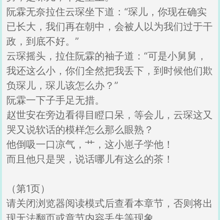
阮霖无奈拉住云琛坐下道：“琛儿，你现在确实
已长大，我们再在朝中，会被人以为我们过于干
政，到底不好。”
云琛摇头，拉住阮霖的袖子道：“可是小舅舅，
我还这么小，你们全然把我丢下，到时候他们欺
负琛儿，琛儿该怎么办？”
阮霖一下子手足无措。
赵世安在旁边看得目瞪口呆，等会儿，云琛这又
哭又说软话的模样怎么那么眼熟？
他倒吸一口凉气，艹，这小崽子学他！
而且他只是哭，说话哪儿有这么的茶！
（第1页）
请关闭浏览器阅读模式后查看本章节，否则将出
现无法翻页或章节内容丢失等现象。