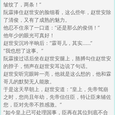
皱纹了，两条！”
阮霖捧住赵世安的脸细看，这么些年，赵世安除
了清俊，又有了成熟的魅力。
他忍不住亲了一口道：“还是那么的俊俏！”
他年少的眼光可真好！
赵世安沉吟半晌后：“霖哥儿，其实……”
“我也想了这事。”
阮霖接过话后坐在赵世安腿上，胳膊勾住赵世安
的脖子，悄声在赵世安耳边说了句话。
赵世安听完眼眸一亮，他就是这么想的，他和霖
哥儿的默契无人能敌。
于是这天早朝上，赵世安道：“皇上，先帝驾崩
之时，您尚且年幼，先帝信任臣，特让臣来辅佐
您，臣对先帝不胜感激。”
“如今皇上已可处理国事，臣再在其位到底不合