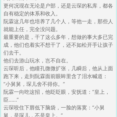
更何况现在无论是户部，还是云琛的私库，都各
自有稳定的体系和收入。
阮霖这几年也培养了几个人，等他一走，那些人
就能上任，完全没问题。
最重要的是，干了这么多年，想做的事大多已完
成，他们也着实不想干了，还不如松开手让孩子
们去干。
他们去游山玩水，岂不自在。
云琛听后，他瞳孔微微扩张，几瞬后，他从上面
跑下来，走到阮霖面前眼眸里含了泪水喊道：
“小舅舅，琛儿舍不得你。”
阮霖一向吃这招，他眨眨眼，安抚道：“皇上，
臣……”
云琛咬住下唇低下脑袋，一脸的落寞：“小舅
舅，是琛儿，不是皇上。”