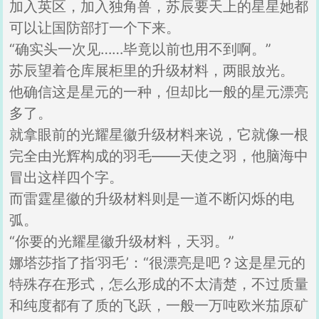
加入英区，加入独角兽，苏辰要天上的星星她都
可以让国防部打一个下来。
“确实头一次见……毕竟以前也用不到啊。”
苏辰望着仓库展柜里的升级材料，两眼放光。
他确信这是星元的一种，但却比一般的星元漂亮
多了。
就拿眼前的光耀星徽升级材料来说，它就像一根
完全由光辉构成的羽毛——天使之羽，他脑海中
冒出这样四个字。
而雷霆星徽的升级材料则是一道不断闪烁的电
弧。
“你要的光耀星徽升级材料，天羽。”
娜塔莎指了指‘羽毛’：“很漂亮是吧？这是星元的
特殊存在形式，怎么形成的不太清楚，不过质量
和纯度都有了质的飞跃，一般一万吨欧米茄原矿