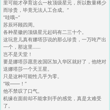
里可能才孕育这么一枚顶级星元，所以数量稀少
而珍贵，毕竟无法人工合成。”
“哇哦~”
苏辰环顾四周。
各种星徽的顶级星元起码有二三十个。
这玩意儿真有娜塔莎说的那么珍贵，一万吨产出
一个，那这里……
岂不是天堂！
要是娜塔莎愿意改国区加入华区就好了，他绝对
送娜塔莎一个天王星。
只是这种可能性几乎为零。
“唉——！”
他不禁叹了口气。
机缘在面前却不能拿到手的感觉，真是太难受
了。