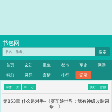
书包网
搜索
首页
玄幻
重生
都市
军史
网游
科幻
灵异
言情
排行
记录
字体
大
中
小
关灯
护眼
第853章 什么是对手-《赛车娘世界：我有神级改装词
条！》