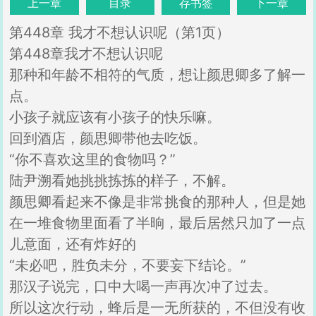
上一章
目录
存书签
下一章
第448章 我才不想认识呢（第1页）
第448章我才不想认识呢
那种和年龄不相符的气质，想让颜思卿多了解一
点。
小孩子就应该有小孩子的快乐嘛。
回到酒店，颜思卿带他去吃饭。
“你不喜欢这里的食物吗？”
陆尹溯看她挑挑拣拣的样子，不解。
颜思卿看起来不像是非常挑食的那种人，但是她
在一堆食物里面看了半晌，最后居然只加了一点
儿意面，还有炸好的
“未必吧，胜负未分，不要妄下结论。”
那汉子说完，口中大喝一声再次冲了过去。
所以这次行动，蜂后是一无所获的，不但没有收