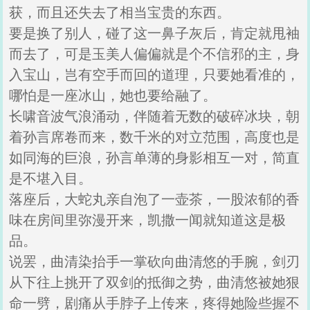
获，而且还失去了相当宝贵的东西。
要是换了别人，碰了这一鼻子灰后，肯定就甩袖
而去了，可是玉美人偏偏就是个不信邪的主，身
入宝山，岂有空手而回的道理，只要她看准的，
哪怕是一座冰山，她也要给融了。
长啸音波气浪涌动，伴随着无数的破碎冰块，朝
着孙言席卷而来，数千米的对立范围，高度也是
如同海的巨浪，孙言单薄的身影相互一对，简直
是不堪入目。
落座后，大蛇丸亲自泡了一壶茶，一股浓郁的香
味在房间里弥漫开来，凯撒一闻就知道这是极
品。
说罢，曲清染抬手一掌砍向曲清悠的手腕，剑刃
从下往上挑开了双剑的抵御之势，曲清悠被她狠
命一劈，剧痛从手脖子上传来，疼得她险些握不