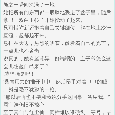
随之一瞬间流满了一地。
她把所有的东西都一股脑地丢进了盆子里，随后
拿出一双白玉筷子开始搅动了起来。
只可惜许新还抱着自己关键部位，躺在地上冷汗
直流，起都起不来。
悬挂在天边，热烈的晒着，散发着自己的光芒，
一点儿也不吝啬。
说真的，她有些诧异，好端端的，主子爷怎么这
会儿想起自己来了？
‘装坚强是吧！
’桑青用力的推开申申，然后昂手对着申申的腿
上就是毫不犹豫的一枪。
“那以后再也不要和我说分手这回事，答应我。”
周宇浩仍旧不放心。
至于真仙与红尘仙，同样难以准确划上等号，毕