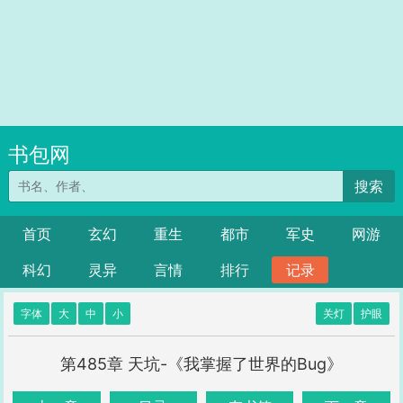
书包网
搜索
首页
玄幻
重生
都市
军史
网游
科幻
灵异
言情
排行
记录
字体
大
中
小
关灯
护眼
第485章 天坑-《我掌握了世界的Bug》