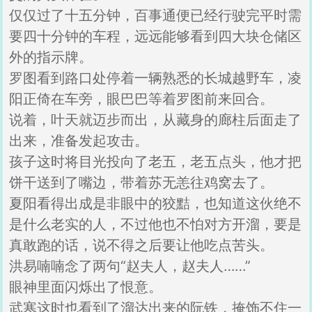
仅仅过了十五分钟，百事通便已经行驶完平时需
要四十分钟的车程，远远能够看到四大块仓储区
外的指示牌。
罗图看到路口处停着一辆熟悉的长城越野车，凌
阳正倚在车旁，眼巴巴等着罗图前来回合。
说着，叶天就迈步而出，从藏身的廊柱后面走了
出来，准备发起攻击。
孩子这时将目光投向了老五，老五点头，他才把
饼干送到了嘴边，带着苏无恙往鸡窝去了。
夏阳看得出成是非眼中的狡黠，也知道这伙绝不
是什么老实的人，不过他也不怕对方开溜，要是
真敢跑的话，说不得之后要让他吃点苦头。
洪易喃喃念了两句“赵夫人，赵夫人……”
眼神里面闪烁出了恨意。
武寒这时也看到了溜达出来的阮铁，掩饰不住一