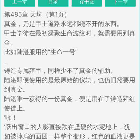
上一章
目录
存书签
下一章
第485章 天坑（第1页）
真金，乃是甲士道路永远都绕不开的东西。
甲士学徒在最初凝聚生命波纹时，就需要用到真
金。
比如陆湛服用的“生命一号”
。
铸造专属殖甲，同样少不了真金的辅助。
陆湛即便使用的是最原始的仪轨，也仍旧需要用
到真金。
陆湛唯一获得的一份真金，便是用在了铸造猩红
使徒上。
‘啪！
’跃出窗口的人影直接跌在坚硬的水泥地上，犹
如被摔扁的面团一样整个变形，红色的血液更是