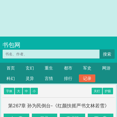
书包网
搜索
首页
玄幻
重生
都市
军史
网游
科幻
灵异
言情
排行
记录
字体
大
中
小
关灯
护眼
第267章 孙为民倒台-《红颜扶摇严书文林若雪》