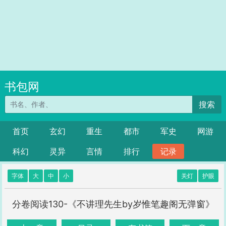
书包网
搜索
首页
玄幻
重生
都市
军史
网游
科幻
灵异
言情
排行
记录
字体
大
中
小
关灯
护眼
分卷阅读130-《不讲理先生by岁惟笔趣阁无弹窗》