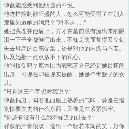
傅薇能感受到他明显的不悦。
他这样控制欲旺盛的人，怎么可能受得了在别人
那里知道她的消息？“对不起……”
她把头埋在他肩上，方才在墓前没有流出来的眼
泪一下子全都倾泻出来，不知是失而复得又立刻
失去母亲的百感交集，还是对他的内疚与不安。
以及她那一点点放不下的私心。
他能接受吗？原本以为茕茕孑立已经是她最坏的
出身，可现在却被现实提醒，她是个毒贩子的女
儿。
“只有这三个字想对我说？”
傅薇抿唇，闻着他西服上熟悉的气味，像是在惜
别快要失去的什么东西，又像是在紧紧抓牢。
“你还有没有什么我不知道的过去？”
祁叙的声音很淡，逸出一个轻若未闻的笑，好像