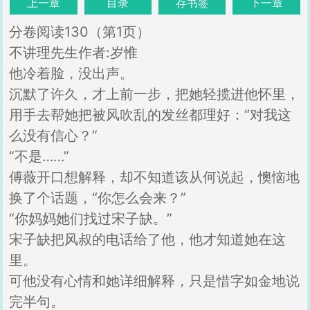
上一章
目录
存书签
下一章
分卷阅读130（第1页）
不讲理先生作者:岁惟
他冷着脸，没出声。
沉默了许久，才上前一步，把她轻揽进他怀里，
用手去帮她把被风吹乱的发丝都理好：“对我这
么没有信心？”
“不是……”
傅薇开口想解释，却不知道该从何说起，懊恼地
换了个话题，“你怎么会来？”
“你妈妈她们找过宋子缺。”
宋子缺把风叔的电话给了他，他才知道她在这
里。
可他没有心情和她详细解释，只是惜字如金地说
完半句。