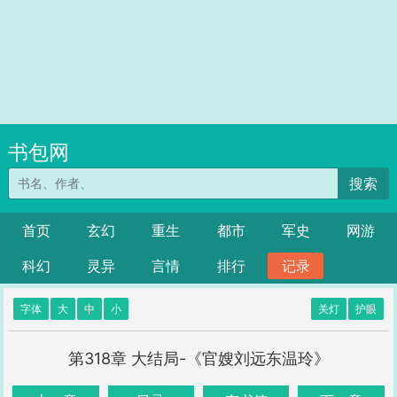
书包网
搜索
首页
玄幻
重生
都市
军史
网游
科幻
灵异
言情
排行
记录
字体
大
中
小
关灯
护眼
第318章 大结局-《官嫂刘远东温玲》