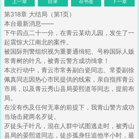
上一章
目录
存书签
下一章
第318章 大结局（第1页）
本台最新消息——
下午四点二十一分，在青云某幼儿园，发生了一
起震惊大江南北的案件。
被国际刑警组织视为重要通缉犯、号称国际人贩
常青树的叶凡，被青云警方成功缉拿！
本次行动中，青云市常务副白瓷同志、常委副徐
佩真同志因热心市民提供的线索，亲自指挥青云
市局，以及青云秀山县局晏熙道等同志，提前布
局。
在没有伤及任何无辜的前提下，我青山警方成功
当场击毙两名歹徒。
歹徒头子叶凡，混在人群中试图逃走时，被秀山
县局的晏熙道同志，徒步孤身狂追他半小时，最