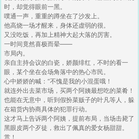
时，却觉得眼前一黑。
噗通一声，重重的蹲坐在了沙发上。
他高烧一场才醒来，身体还虚弱的很。
又没吃饭，再加上精神大起大落的厉害。
一时间竟然喜极而晕——
市局内。
亲自主持会议的白瓷，娇颜绯红，不时的看一
眼，某个坐在会场角落中的热心市民。
心中娇娇的喊：“不愧是我的小混蛋哦！
就连外出去菜市场，买两个阿姨最想吃的菜肴！
也能在无意中，听到假扮菜贩子的叶凡等人，躲
在箱货内协商具体的犯罪行动。
这才马上告诉两个阿姨，提前布局，当场击毙了
黑眼皮两个歹徒，救出了佩真的爱女杨甜甜。
赏！