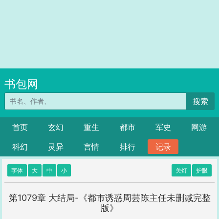
书包网
搜索
首页
玄幻
重生
都市
军史
网游
科幻
灵异
言情
排行
记录
字体
大
中
小
关灯
护眼
第1079章 大结局-《都市诱惑周芸陈主任未删减完整
版》