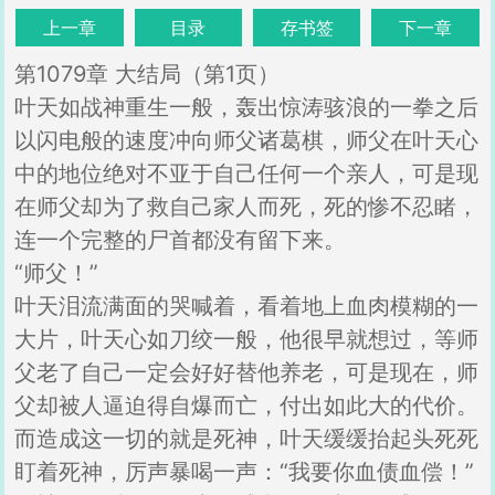
上一章
目录
存书签
下一章
第1079章 大结局（第1页）
叶天如战神重生一般，轰出惊涛骇浪的一拳之后
以闪电般的速度冲向师父诸葛棋，师父在叶天心
中的地位绝对不亚于自己任何一个亲人，可是现
在师父却为了救自己家人而死，死的惨不忍睹，
连一个完整的尸首都没有留下来。
“师父！”
叶天泪流满面的哭喊着，看着地上血肉模糊的一
大片，叶天心如刀绞一般，他很早就想过，等师
父老了自己一定会好好替他养老，可是现在，师
父却被人逼迫得自爆而亡，付出如此大的代价。
而造成这一切的就是死神，叶天缓缓抬起头死死
盯着死神，厉声暴喝一声：“我要你血债血偿！”