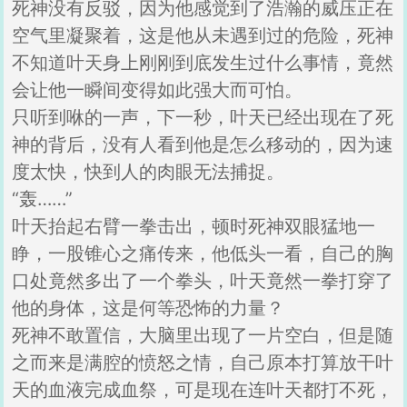
死神没有反驳，因为他感觉到了浩瀚的威压正在
空气里凝聚着，这是他从未遇到过的危险，死神
不知道叶天身上刚刚到底发生过什么事情，竟然
会让他一瞬间变得如此强大而可怕。
只听到咻的一声，下一秒，叶天已经出现在了死
神的背后，没有人看到他是怎么移动的，因为速
度太快，快到人的肉眼无法捕捉。
“轰……”
叶天抬起右臂一拳击出，顿时死神双眼猛地一
睁，一股锥心之痛传来，他低头一看，自己的胸
口处竟然多出了一个拳头，叶天竟然一拳打穿了
他的身体，这是何等恐怖的力量？
死神不敢置信，大脑里出现了一片空白，但是随
之而来是满腔的愤怒之情，自己原本打算放干叶
天的血液完成血祭，可是现在连叶天都打不死，