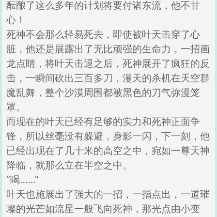
酝酿了这么多年的计划将要付诸东流，他不甘
心！
死神不会那么轻易死去，即使被叶天击穿了心
脏，他还是展露出了无比顽强的生命力，一招画
龙点睛，将叶天击退之后，死神展开了疯狂的反
击，一瞬间砍出三百多刀，漫天的杀机在天空群
魔乱舞，整个沙漠周围都被黑色的刀气弥漫笼
罩。
而现在的叶天已经有足够的实力和死神正面争
锋，所以丝毫没有躲避，身影一闪，下一刻，他
已经出现在了几十米的高空之中，宛如一尊天神
降临，就那么立在半空之中。
“喝……”
叶天也施展出了强大的一招，一指点出，一道璀
璨的光芒如流星一般飞向死神，那光点由小变