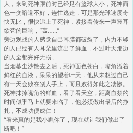
大，来到死神跟前时已经足有篮球大小，死神面
色一变暗道不好，连忙逃走，可是那光球速度奇
快无比，很快追上了死神，紧接着传来一声震耳
欲聋的巨响，“轰……”
旁边观战的人感觉自己耳膜都破裂了，内力不够
的人已经有人耳朵里流出了鲜血，不过叶天那边
的人全都完好无损。
当烟幕尘沙散去之后，死神面色苍白，嘴角溢着
鲜红的血液，呆呆的望着叶天，他从未想过自己
有一天会败在别人手上，而且败得如此之凄惨。
死神抹掉嘴角的鲜血，看了看天空，距离血祭的
时间似乎马上就要来临了，他必须做出最后的挣
扎，不成功便成仁！
“看来真的是我小瞧你了，现在就让我们做出了
断吧！”