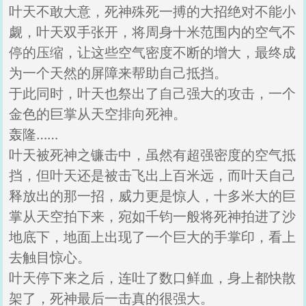
叶天不敢大意，死神殊死一搏的大招绝对不能小
觑，叶天双手张开，将周身十米范围内的空气不
停的压缩，让这些空气密度不断的增大，最终成
为一个天然的屏障来帮助自己抵挡。
于此同时，叶天也祭出了自己强大的攻击，一个
金色的巨掌从天空排向死神。
轰隆……
叶天被死神之镰击中，虽然有超强密度的空气抵
挡，但叶天还是被击飞出上百米远，而叶天自己
释放出的那一招，威力更是惊人，十多米大的巨
掌从天空拍下来，宛如千钧一般将死神拍进了沙
地底下，地面上出现了一个巨大的手掌印，看上
去触目惊心。
叶天停下来之后，连吐了数口鲜血，身上都快散
架了，死神最后一击真的很强大。