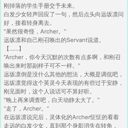
刚掉落的学生手册交予未来。
白发少女轻声回应了一句，然后点头向远坂凛问
好，接着转身离去。
“果然很奇怪，Archer。”
远坂凛和自己刚召唤出的Servant说道。
【……】
“Archer，你今天沉默的次数有点多啊，和刚召
唤出来时那副样子可不一样。”
远坂凛倒是没什么其他的想法，大概是调侃吧，
远坂凛觉得这个英灵今天表现的有些过于安静，
刚见面时，这个人说话可不算好听。
“晚上再来调查吧，白天动静太大了。”
“走了，Archer。”
在远坂凛说完后，灵体化的Archer怔怔的看着
走远的白发少女，直到那个身影消失在转角，