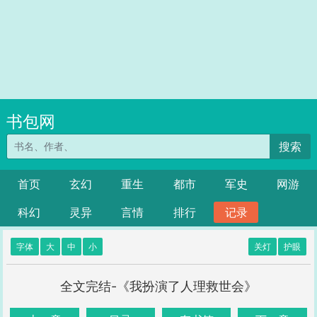
书包网
搜索
首页
玄幻
重生
都市
军史
网游
科幻
灵异
言情
排行
记录
字体
大
中
小
关灯
护眼
全文完结-《我扮演了人理救世会》