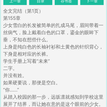
上一章
目录
存书签
下一章
全文完结（第1页）
第155章
少女雪白的长发被简单的扎成马尾，眉间带着一
丝病气，脸上戴着白色的口罩，鎏金的眼眸下
垂，不知在想些什么。
上身是纯白色的长袖衬衫和土黄色的针织背心，
下身是相对应的长裤。
学生手册上写着“未来”
二字。
并没有姓。
如果硬要说，那便是空白。
“你……”
从踏入校园的那一步，远坂凛就感知到学校这里
展开了结界，而让她在意的是这个眼前的少女。