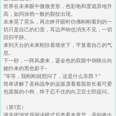
世界在未来眼中微微变形，色彩饱和度诡异地升
高，如同涂鸦一般的裂纹出现。
未来晃了晃头，再次睁开眼时仿佛刚刚看到的一
切只是自己的幻觉，耳边声响也消失不见，一切
回归平静。
来到天台的未来刚扶着墙坐下，平复着自己的气
息。
下一秒，一阵风袭来，鎏金色的双眼中倒映出向
她扑来的黑色影子-
“等等，我刚刚就想问了，这是什么东西？”
简单讲解了圣杯战争的远坂凛看着面前长着可爱
包菜脸的小狗，终于忍不住的向卫宫士郎提问。
（第1页）
请关闭浏览器阅读模式后查看本章节，否则将出