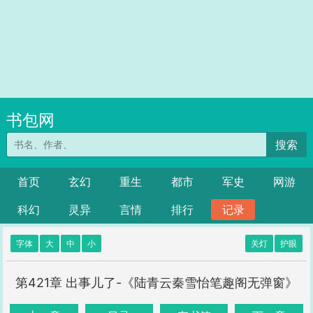
书包网
搜索
首页
玄幻
重生
都市
军史
网游
科幻
灵异
言情
排行
记录
字体
大
中
小
关灯
护眼
第421章 出事儿了-《陆青云秦雪怡笔趣阁无弹窗》