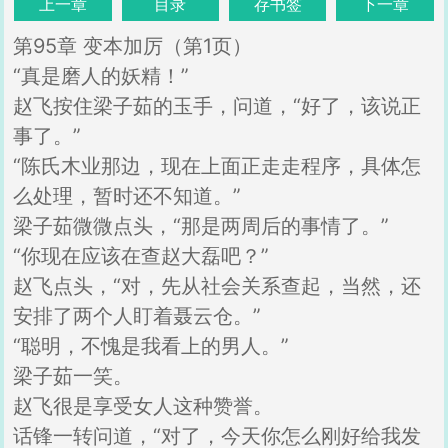
上一章
目录
存书签
下一章
第95章 变本加厉（第1页）
“真是磨人的妖精！”
赵飞按住梁子茹的玉手，问道，“好了，该说正
事了。”
“陈氏木业那边，现在上面正走走程序，具体怎
么处理，暂时还不知道。”
梁子茹微微点头，“那是两周后的事情了。”
“你现在应该在查赵大磊吧？”
赵飞点头，“对，先从社会关系查起，当然，还
安排了两个人盯着聂云仓。”
“聪明，不愧是我看上的男人。”
梁子茹一笑。
赵飞很是享受女人这种赞誉。
话锋一转问道，“对了，今天你怎么刚好给我发