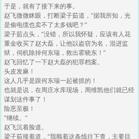
于是，就有了接下来的事。
赵飞微微眯眼，打断梁子茹道，“据我所知，光
是偷电缆也卖不了太多钱吧？”
梁子茹点头，“没错，所以我怀疑，应该有人花
重金收买了赵大磊，让他以盗窃为名，混进监
狱，伺机除掉何东瑞，救出霍晓东！”
赵飞回忆了一下赵大磊的犯罪档案。
头皮发麻！
这人几乎是跟何东瑞一起被抓的！
也就是说，在周庄水库现场，周维凯他们就已经
谋划这件事了！
险恶至极！
“继续。”
赵飞沉着脸道。
梁子茹接着道，“我顺着这条线往下查，主要目