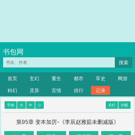
书包网
搜索
首页
玄幻
重生
都市
军史
网游
科幻
灵异
言情
排行
记录
字体
大
中
小
关灯
护眼
第95章 变本加厉-《李辰赵雅茹未删减版》