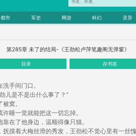
都市
军史
网游
科幻
灵异
第285章 未了的结局-《王劲松卢萍笔趣阁无弹窗》
目录
存书签
在洗手间门口。
劲儿是不是出什么事了？”
了被窝。
或许睡一觉就能把这一切忘掉。
地靠在了他身边，温顺得像只猫。
，抚摸着大梅丝滑的秀发，王劲松不觉心里有一丝