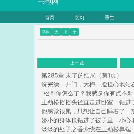
书包网
首页
玄幻
重生
字体
大
中
小
上一章
第285章 未了的结局（第1页）
洗完澡一开门，大梅一脸担心地站
“松哥你怎么了？我感觉你有点不对
王劲松摇摇头径直走进卧室，钻进
他感觉很累，只想让自己睡着了，
娇小的身体也钻进了被子里，小心
淡淡的处子之香萦绕在王劲松鼻端