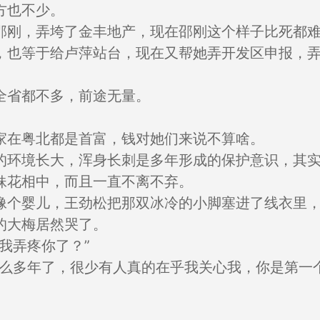
方也不少。
邵刚，弄垮了金丰地产，现在邵刚这个样子比死都
，也等于给卢萍站台，现在又帮她弄开发区申报，
全省都不多，前途无量。
家在粤北都是首富，钱对她们来说不算啥。
的环境长大，浑身长刺是多年形成的保护意识，其
妹花相中，而且一直不离不弃。
像个婴儿，王劲松把那双冰冷的小脚塞进了线衣里
的大梅居然哭了。
我弄疼你了？”
这么多年了，很少有人真的在乎我关心我，你是第一