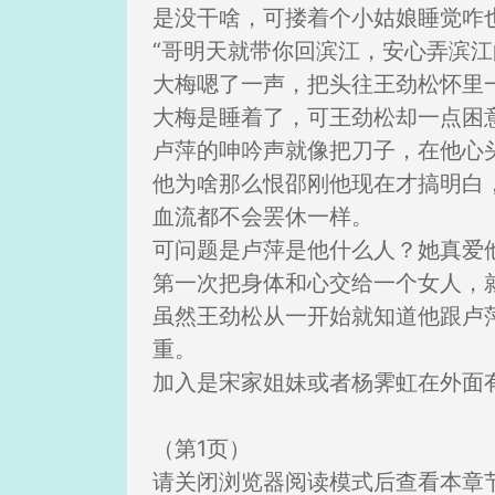
是没干啥，可搂着个小姑娘睡觉咋
“哥明天就带你回滨江，安心弄滨
大梅嗯了一声，把头往王劲松怀里
大梅是睡着了，可王劲松却一点困
卢萍的呻吟声就像把刀子，在他心
他为啥那么恨邵刚他现在才搞明白
血流都不会罢休一样。
可问题是卢萍是他什么人？她真爱
第一次把身体和心交给一个女人，
虽然王劲松从一开始就知道他跟卢
重。
加入是宋家姐妹或者杨霁虹在外面
（第1页）
请关闭浏览器阅读模式后查看本章