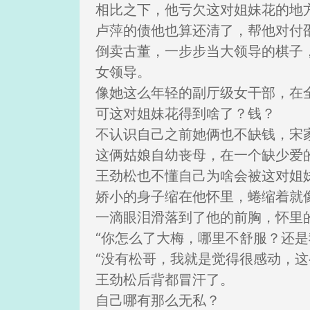
相比之下，他亏欠这对姐妹花的地
卢萍的债他也算还清了，帮他对付
倒卖古董，一步步当大领导的棋子
女领导。
像她这么年轻的副厅级女干部，在
可这对姐妹花得到啥了？钱？
不认识自己之前她俩也不缺钱，宋
这俩姑娘自幼丧母，在一个缺少爱
王劲松也不懂自己为啥会被这对姐
娇小的身子缩在他怀里，蜷缩着就
一滴眼泪滑落到了他的前胸，怀里
“你怎么了大梅，哪里不舒服？还是
“没有松哥，我就是觉得很感动，
王劲松后背都冒汗了。
自己哪有那么无私？