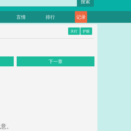
搜索
言情
排行
记录
关灯
护眼
下一章
愧意。