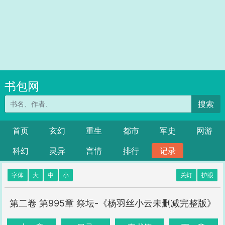
书包网
搜索
首页
玄幻
重生
都市
军史
网游
科幻
灵异
言情
排行
记录
字体
大
中
小
关灯
护眼
第二卷 第995章 祭坛-《杨羽丝小云未删减完整版》