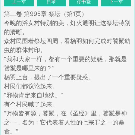
上一章
目录
存书签
下一章
第二卷 第995章 祭坛（第1页）
今晚的浴女村特别的美，灯火通明让这祭坛特别
的清晰。
众村民围着祭坛四周，看杨羽如何完成对饕鬣幼
虫的群体封印。
“我和大家一样，都有一个重要的疑惑，那就是
饕鬣是哪里来的？”
杨羽上台，提出了一个重要疑惑。
村民们都议论起来。
“邪物肯定来自地狱。”
有个村民喊了起来。
“万物皆有源，饕鬣，在《圣经》里，饕鬣是神
之一，名为：它代表着人性的七宗罪之一的暴
食。”