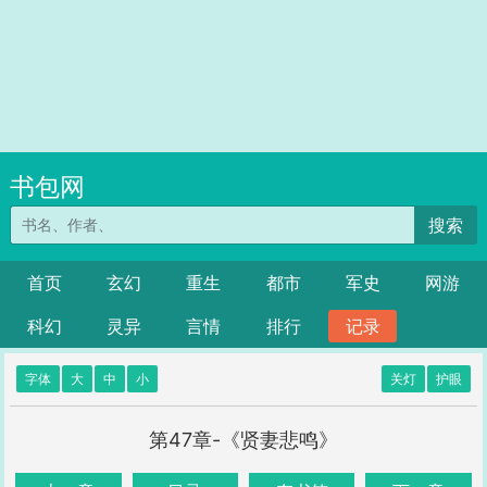
书包网
搜索
首页
玄幻
重生
都市
军史
网游
科幻
灵异
言情
排行
记录
字体
大
中
小
关灯
护眼
第47章-《贤妻悲鸣》