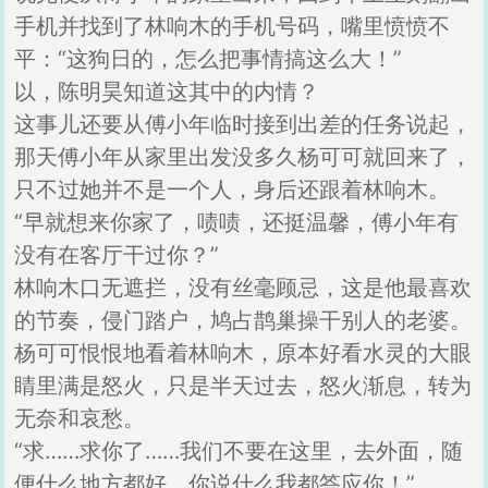
手机并找到了林响木的手机号码，嘴里愤愤不
平：“这狗日的，怎么把事情搞这么大！”
以，陈明昊知道这其中的内情？
这事儿还要从傅小年临时接到出差的任务说起，
那天傅小年从家里出发没多久杨可可就回来了，
只不过她并不是一个人，身后还跟着林响木。
“早就想来你家了，啧啧，还挺温馨，傅小年有
没有在客厅干过你？”
林响木口无遮拦，没有丝毫顾忌，这是他最喜欢
的节奏，侵门踏户，鸠占鹊巢操干别人的老婆。
杨可可恨恨地看着林响木，原本好看水灵的大眼
睛里满是怒火，只是半天过去，怒火渐息，转为
无奈和哀愁。
“求……求你了……我们不要在这里，去外面，随
便什么地方都好，你说什么我都答应你！”