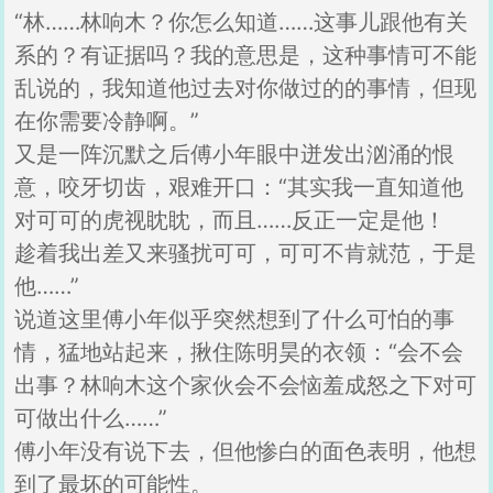
“林……林响木？你怎么知道……这事儿跟他有关
系的？有证据吗？我的意思是，这种事情可不能
乱说的，我知道他过去对你做过的的事情，但现
在你需要冷静啊。”
又是一阵沉默之后傅小年眼中迸发出汹涌的恨
意，咬牙切齿，艰难开口：“其实我一直知道他
对可可的虎视眈眈，而且……反正一定是他！
趁着我出差又来骚扰可可，可可不肯就范，于是
他……”
说道这里傅小年似乎突然想到了什么可怕的事
情，猛地站起来，揪住陈明昊的衣领：“会不会
出事？林响木这个家伙会不会恼羞成怒之下对可
可做出什么……”
傅小年没有说下去，但他惨白的面色表明，他想
到了最坏的可能性。