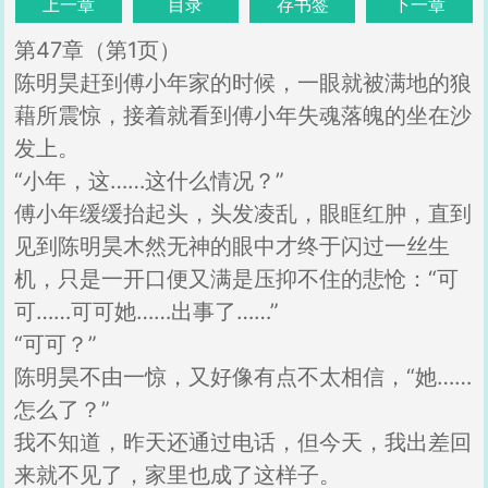
上一章
目录
存书签
下一章
第47章（第1页）
陈明昊赶到傅小年家的时候，一眼就被满地的狼
藉所震惊，接着就看到傅小年失魂落魄的坐在沙
发上。
“小年，这……这什么情况？”
傅小年缓缓抬起头，头发凌乱，眼眶红肿，直到
见到陈明昊木然无神的眼中才终于闪过一丝生
机，只是一开口便又满是压抑不住的悲怆：“可
可……可可她……出事了……”
“可可？”
陈明昊不由一惊，又好像有点不太相信，“她……
怎么了？”
我不知道，昨天还通过电话，但今天，我出差回
来就不见了，家里也成了这样子。