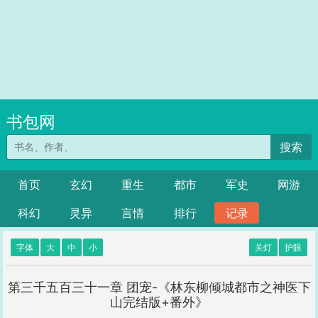
书包网
搜索
首页
玄幻
重生
都市
军史
网游
科幻
灵异
言情
排行
记录
字体
大
中
小
关灯
护眼
第三千五百三十一章 团宠-《林东柳倾城都市之神医下
山完结版+番外》